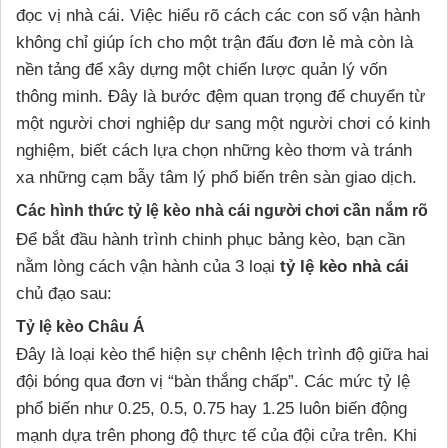
đọc vị nhà cái. Việc hiểu rõ cách các con số vận hành
không chỉ giúp ích cho một trận đấu đơn lẻ mà còn là
nền tảng để xây dựng một chiến lược quản lý vốn
thông minh. Đây là bước đệm quan trọng để chuyển từ
một người chơi nghiệp dư sang một người chơi có kinh
nghiệm, biết cách lựa chọn những kèo thơm và tránh
xa những cạm bẫy tâm lý phổ biến trên sàn giao dịch.
Các hình thức tỷ lệ kèo nhà cái người chơi cần nắm rõ
Để bắt đầu hành trình chinh phục bảng kèo, bạn cần
nằm lòng cách vận hành của 3 loại
tỷ lệ kèo nhà cái
chủ đạo sau:
Tỷ lệ kèo Châu Á
Đây là loại kèo thể hiện sự chênh lệch trình độ giữa hai
đội bóng qua đơn vị “bàn thắng chấp”. Các mức tỷ lệ
phổ biến như 0.25, 0.5, 0.75 hay 1.25 luôn biến động
mạnh dựa trên phong độ thực tế của đội cửa trên. Khi