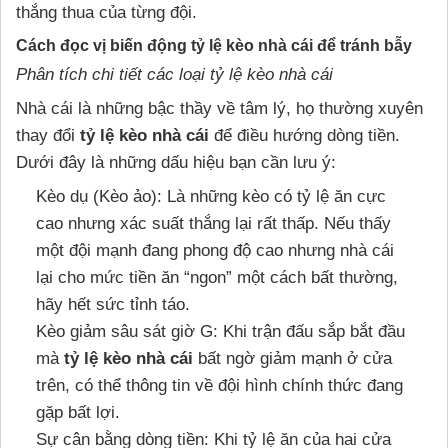
thắng thua của từng đội.
Cách đọc vị biến động tỷ lệ kèo nhà cái để tránh bẫy
Phân tích chi tiết các loại tỷ lệ kèo nhà cái
Nhà cái là những bậc thầy về tâm lý, họ thường xuyên
thay đổi
tỷ lệ kèo nhà cái
để điều hướng dòng tiền.
Dưới đây là những dấu hiệu bạn cần lưu ý:
Kèo dụ (Kèo ảo): Là những kèo có tỷ lệ ăn cực
cao nhưng xác suất thắng lại rất thấp. Nếu thấy
một đội mạnh đang phong độ cao nhưng nhà cái
lại cho mức tiền ăn “ngon” một cách bất thường,
hãy hết sức tỉnh táo.
Kèo giảm sâu sát giờ G: Khi trận đấu sắp bắt đầu
mà
tỷ lệ kèo nhà cái
bất ngờ giảm mạnh ở cửa
trên, có thể thông tin về đội hình chính thức đang
gặp bất lợi.
Sự cân bằng dòng tiền: Khi tỷ lệ ăn của hai cửa