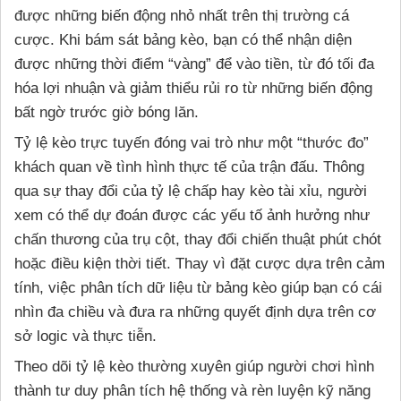
được những biến động nhỏ nhất trên thị trường cá
cược. Khi bám sát bảng kèo, bạn có thể nhận diện
được những thời điểm “vàng” để vào tiền, từ đó tối đa
hóa lợi nhuận và giảm thiểu rủi ro từ những biến động
bất ngờ trước giờ bóng lăn.
Tỷ lệ kèo trực tuyến đóng vai trò như một “thước đo”
khách quan về tình hình thực tế của trận đấu. Thông
qua sự thay đổi của tỷ lệ chấp hay kèo tài xỉu, người
xem có thể dự đoán được các yếu tố ảnh hưởng như
chấn thương của trụ cột, thay đổi chiến thuật phút chót
hoặc điều kiện thời tiết. Thay vì đặt cược dựa trên cảm
tính, việc phân tích dữ liệu từ bảng kèo giúp bạn có cái
nhìn đa chiều và đưa ra những quyết định dựa trên cơ
sở logic và thực tiễn.
Theo dõi tỷ lệ kèo thường xuyên giúp người chơi hình
thành tư duy phân tích hệ thống và rèn luyện kỹ năng