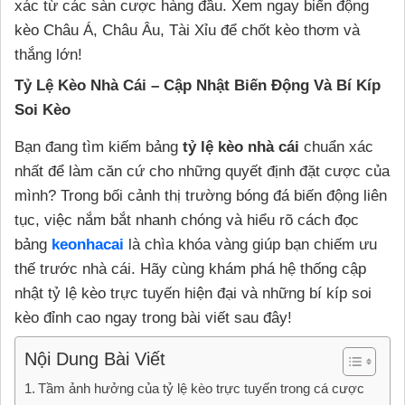
xác từ các sàn cược hàng đầu. Xem ngay biến động
kèo Châu Á, Châu Âu, Tài Xỉu để chốt kèo thơm và
thắng lớn!
Tỷ Lệ Kèo Nhà Cái – Cập Nhật Biến Động Và Bí Kíp
Soi Kèo
Bạn đang tìm kiếm bảng
tỷ lệ kèo nhà cái
chuẩn xác
nhất để làm căn cứ cho những quyết định đặt cược của
mình? Trong bối cảnh thị trường bóng đá biến động liên
tục, việc nắm bắt nhanh chóng và hiểu rõ cách đọc
bảng
keonhacai
là chìa khóa vàng giúp bạn chiếm ưu
thế trước nhà cái. Hãy cùng khám phá hệ thống cập
nhật tỷ lệ kèo trực tuyến hiện đại và những bí kíp soi
kèo đỉnh cao ngay trong bài viết sau đây!
Nội Dung Bài Viết
Tầm ảnh hưởng của tỷ lệ kèo trực tuyến trong cá cược