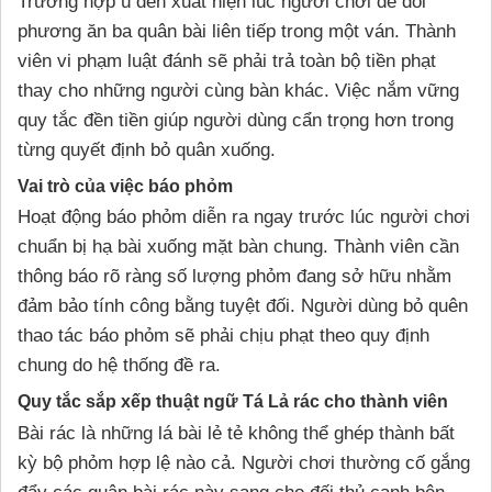
Trường hợp ù đền xuất hiện lúc người chơi để đối
phương ăn ba quân bài liên tiếp trong một ván. Thành
viên vi phạm luật đánh sẽ phải trả toàn bộ tiền phạt
thay cho những người cùng bàn khác. Việc nắm vững
quy tắc đền tiền giúp người dùng cẩn trọng hơn trong
từng quyết định bỏ quân xuống.
Vai trò của việc báo phỏm
Hoạt động báo phỏm diễn ra ngay trước lúc người chơi
chuẩn bị hạ bài xuống mặt bàn chung. Thành viên cần
thông báo rõ ràng số lượng phỏm đang sở hữu nhằm
đảm bảo tính công bằng tuyệt đối. Người dùng bỏ quên
thao tác báo phỏm sẽ phải chịu phạt theo quy định
chung do hệ thống đề ra.
Quy tắc sắp xếp thuật ngữ Tá Lả rác cho thành viên
Bài rác là những lá bài lẻ tẻ không thể ghép thành bất
kỳ bộ phỏm hợp lệ nào cả. Người chơi thường cố gắng