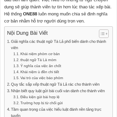
dụng sẽ giúp thành viên tự tin hơn lúc thao tác xếp bài.
Hệ thống
ONE88
luôn mong muốn chia sẻ định nghĩa
cơ bản nhằm hỗ trợ người dùng trọn vẹn.
Nội Dung Bài Viết
Giải nghĩa các thuật ngữ Tá Lả phổ biến dành cho thành
viên
Khái niệm phỏm cơ bản
thuật ngữ Tá Lả móm
Ý nghĩa của việc ăn chốt
Khái niệm ù đền chi tiết
Vai trò của việc báo phỏm
Quy tắc sắp xếp thuật ngữ Tá Lả rác cho thành viên
Nhận biết quy luật gửi bài cuối ván dành cho thành viên
Điều kiện gửi bài hợp lệ
Trường hợp bị từ chối gửi
Tầm quan trọng của việc hiểu luật đánh nền tảng trực
tuyến