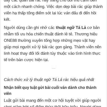
đẩy các quân bài rác này sang cho đối thủ cạnh bên
một cách nhanh chóng. Việc dọn dẹp bài rác giúp thành
viên hạ thấp tổng điểm sót lại lúc ván đấu đi đến hồi
kết.
Người dùng cần ghi nhớ các
thuật ngữ Tá Lả
cơ bản
nhằm tối ưu hóa chiến thuật đánh lẻ tẻ. Thương hiệu
ONE88 thường xuyên tổng hợp những mẹo vặt hay
giúp mọi người xử lý bài rác gọn gàng. Thành viên nên
linh hoạt thay đổi lối đánh tùy thuộc vào tình hình thực
tế trên bàn cược hiện tại.
Cách thức xử lý thuật ngữ Tá Lả rác hiệu quả nhất
Nhận biết quy luật gửi bài cuối ván dành cho thành
viên
Luật gửi bài mang đến một cơ hội tuyệt vời giúp người
chơi giảm bớt số điểm thừa thãi hữu hiệu. Người dùng