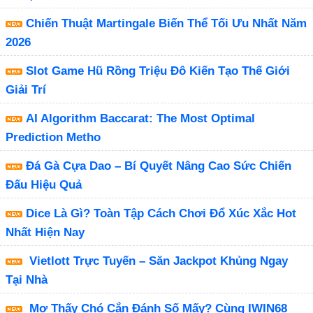
Chiến Thuật Martingale Biến Thể Tối Ưu Nhất Năm
2026
Slot Game Hũ Rồng Triệu Đô Kiến Tạo Thế Giới
Giải Trí
AI Algorithm Baccarat: The Most Optimal
Prediction Metho
Đá Gà Cựa Dao – Bí Quyết Nâng Cao Sức Chiến
Đấu Hiệu Quả
Dice Là Gì? Toàn Tập Cách Chơi Đổ Xúc Xắc Hot
Nhất Hiện Nay
Vietlott Trực Tuyến – Săn Jackpot Khủng Ngay
Tại Nhà
Mơ Thấy Chó Cắn Đánh Số Mấy? Cùng IWIN68