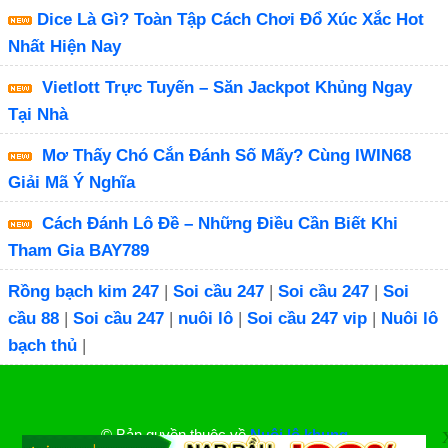
Dice Là Gì? Toàn Tập Cách Chơi Đổ Xúc Xắc Hot
Nhất Hiện Nay
Vietlott Trực Tuyến – Săn Jackpot Khủng Ngay
Tại Nhà
Mơ Thấy Chó Cắn Đánh Số Mấy? Cùng IWIN68
Giải Mã Ý Nghĩa
Cách Đánh Lô Đề – Những Điều Cần Biết Khi
Tham Gia BAY789
Rồng bạch kim 247
|
Soi cầu 247
|
Soi cầu 247
|
Soi
cầu 88
|
Soi cầu 247
|
nuôi lô
|
Soi cầu 247 vip
|
Nuôi lô
bạch thủ
|
© Bản quyền thuộc về
Nuôi lô khung