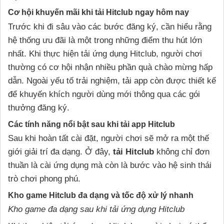
Cơ hội khuyến mãi khi tải Hitclub ngay hôm nay
Trước khi đi sâu vào các bước đăng ký, cần hiểu rằng
hệ thống ưu đãi là một trong những điểm thu hút lớn
nhất. Khi thực hiện tải ứng dụng Hitclub, người chơi
thường có cơ hội nhận nhiều phần quà chào mừng hấp
dẫn. Ngoài yếu tố trải nghiệm, tải app còn được thiết kế
để khuyến khích người dùng mới thông qua các gói
thưởng đăng ký.
Các tính năng nổi bật sau khi tải app Hitclub
Sau khi hoàn tất cài đặt, người chơi sẽ mở ra một thế
giới giải trí đa dạng. Ở đây,
tải Hitclub
không chỉ đơn
thuần là cài ứng dụng mà còn là bước vào hệ sinh thái
trò chơi phong phú.
Kho game Hitclub đa dạng và tốc độ xử lý nhanh
Kho game đa dạng sau khi tải ứng dụng Hitclub