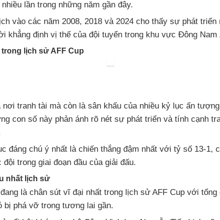
h nhiều lần trong những năm gần đây.
ịch vào các năm 2008, 2018 và 2024 cho thấy sự phát triể
ời khẳng định vị thế của đội tuyển trong khu vực Đông Nam 
 trong lịch sử AFF Cup
 nơi tranh tài mà còn là sân khấu của nhiều kỷ lục ấn tượng
ững con số này phản ánh rõ nét sự phát triển và tính cạnh t
.
ục đáng chú ý nhất là chiến thắng đậm nhất với tỷ số 13-1, 
c đội trong giai đoạn đầu của giải đấu.
u nhất lịch sử
đang là chân sút vĩ đại nhất trong lịch sử AFF Cup với tổng
ó bị phá vỡ trong tương lai gần.