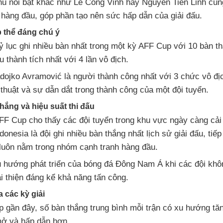
thủ nổi bật khác như Lê Công Vinh hay Nguyễn Tiến Linh cũ
hàng đầu, góp phần tạo nên sức hấp dẫn của giải đấu.
p thể đáng chú ý
 lục ghi nhiều bàn nhất trong một kỳ AFF Cup với 10 bàn th
u thành tích nhất với 4 lần vô địch.
ojko Avramović là người thành công nhất với 3 chức vô địch
thuật và sự dẫn dắt trong thành công của một đội tuyển.
hắng và hiệu suất thi đấu
FF Cup cho thấy các đội tuyển trong khu vực ngày càng cải 
onesia là đội ghi nhiều bàn thắng nhất lịch sử giải đấu, tiếp
luôn nằm trong nhóm cạnh tranh hàng đầu.
 hướng phát triển của bóng đá Đông Nam Á khi các đội khôn
 thiện đáng kể khả năng tấn công.
 các kỳ giải
 gần đây, số bàn thắng trung bình mỗi trận có xu hướng tăng
mở và hấp dẫn hơn.