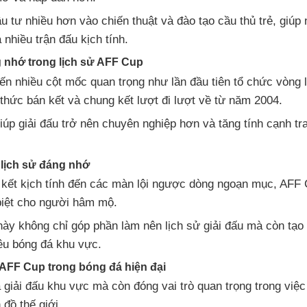
u tư nhiều hơn vào chiến thuật và đào tạo cầu thủ trẻ, giúp
nhiều trận đấu kịch tính.
nhớ trong lịch sử AFF Cup
n nhiều cột mốc quan trọng như lần đầu tiên tổ chức vòng 
 thức bán kết và chung kết lượt đi lượt về từ năm 2004.
iúp giải đấu trở nên chuyên nghiệp hơn và tăng tính cạnh tr
lịch sử đáng nhớ
 kết kịch tính đến các màn lội ngược dòng ngoạn mục, AFF
iệt cho người hâm mộ.
y không chỉ góp phần làm nên lịch sử giải đấu mà còn tạo
êu bóng đá khu vực.
FF Cup trong bóng đá hiện đại
giải đấu khu vực mà còn đóng vai trò quan trọng trong việc
đồ thế giới.