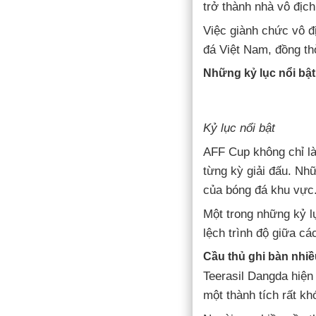
trở thành nhà vô địc
Việc giành chức vô đ
đá Việt Nam, đồng th
Những kỷ lục nổi bật
Kỷ lục nổi bật
AFF Cup không chỉ là
từng kỳ giải đấu. Nh
của bóng đá khu vực
Một trong những kỷ l
lệch trình độ giữa cá
Cầu thủ ghi bàn nhiề
Teerasil Dangda hiện 
một thành tích rất kh