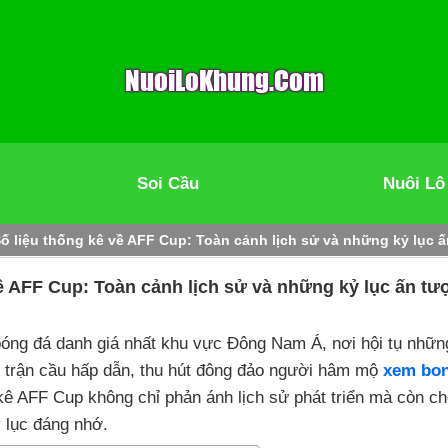
Soi Cầu
Nuôi Lô
ố liệu thống kê về AFF Cup: Toàn cảnh lịch sử và những kỷ lục 
về AFF Cup: Toàn cảnh lịch sử và những kỷ lục ấn t
bóng đá danh giá nhất khu vực Đông Nam Á, nơi hội tụ nhữn
u trận cầu hấp dẫn, thu hút đông đảo người hâm mộ
xem bon
kê AFF Cup không chỉ phản ánh lịch sử phát triển mà còn ch
ỷ lục đáng nhớ.