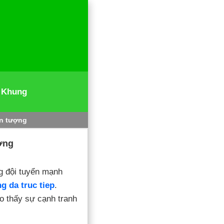
 Khung
ấn tượng
ượng
g đội tuyển mạnh
g da truc tiep
.
o thấy sự cạnh tranh