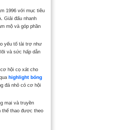
ăm 1996 với mục tiêu
Á. Giải đấu nhanh
hâm mộ và góp phần
o yếu tố tài trợ như
 lõi và sức hấp dẫn
 cơ hội cọ xát cho
 qua
highlight bóng
ng đá nhỏ có cơ hội
ng mại và truyền
 thể thao được theo