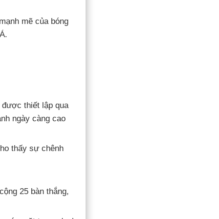
n mạnh mẽ của bóng
Á.
 được thiết lập qua
ranh ngày càng cao
cho thấy sự chênh
 cộng 25 bàn thắng,