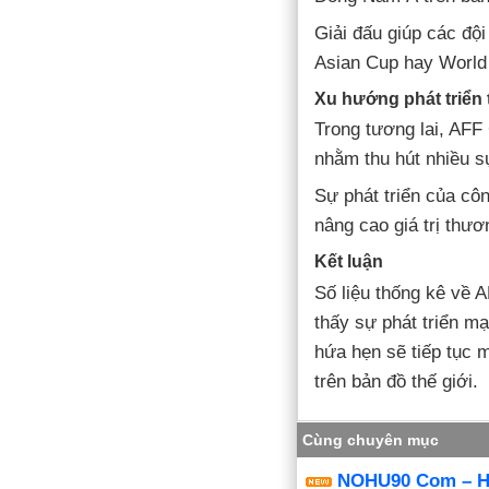
Giải đấu giúp các đội
Asian Cup hay World
Xu hướng phát triển 
Trong tương lai, AFF
nhằm thu hút nhiều 
Sự phát triển của côn
nâng cao giá trị thươ
Kết luận
Số liệu thống kê về 
thấy sự phát triển m
hứa hẹn sẽ tiếp tục 
trên bản đồ thế giới.
Cùng chuyên mục
NOHU90 Com – Hệ