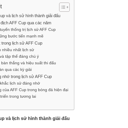
t
p và lịch sử hình thành giải đấu
ô địch AFF Cup qua các năm
tuyển thống trị lịch sử AFF Cup
hững bước tiến mạnh mẽ
t trong lịch sử AFF Cup
 nhiều nhất lịch sử
và tập thể đáng chú ý
bàn thắng và hiệu suất thi đấu
àn qua các kỳ giải
 nhớ trong lịch sử AFF Cup
hắc lịch sử đáng nhớ
 của AFF Cup trong bóng đá hiện đại
riển trong tương lai
 và lịch sử hình thành giải đấu