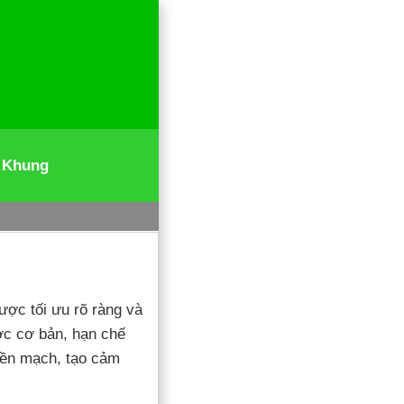
 Khung
được tối ưu rõ ràng và
ớc cơ bản, hạn chế
liền mạch, tạo cảm