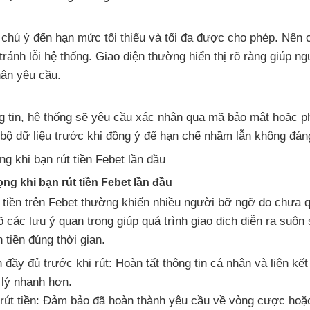
y chú ý đến hạn mức tối thiểu và tối đa được cho phép. Nê
tránh lỗi hệ thống. Giao diện thường hiển thị rõ ràng giúp n
hận yêu cầu.
ng tin, hệ thống sẽ yêu cầu xác nhận qua mã bảo mật hoặc 
n bộ dữ liệu trước khi đồng ý để hạn chế nhầm lẫn không đán
g khi bạn rút tiền Febet lần đầu
ng khi bạn rút tiền Febet lần đầu
t tiền trên Febet thường khiến nhiều người bỡ ngỡ do chưa q
 các lưu ý quan trọng giúp quá trình giao dịch diễn ra suôn 
tiền đúng thời gian.
 đầy đủ trước khi rút: Hoàn tất thông tin cá nhân và liên kế
 lý nhanh hơn.
n rút tiền: Đảm bảo đã hoàn thành yêu cầu về vòng cược ho