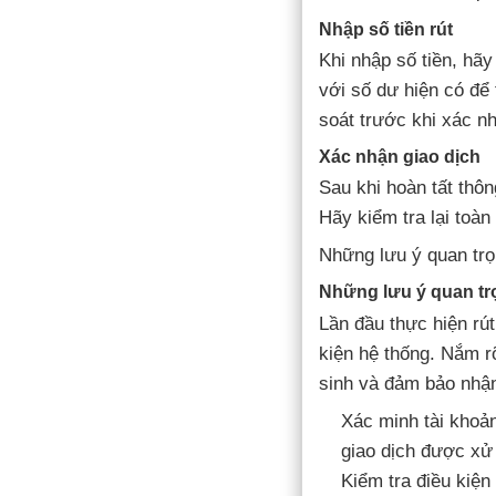
Nhập số tiền rút
Khi nhập số tiền, hã
với số dư hiện có để 
soát trước khi xác n
Xác nhận giao dịch
Sau khi hoàn tất thô
Hãy kiểm tra lại toà
Những lưu ý quan trọn
Những lưu ý quan trọ
Lần đầu thực hiện rú
kiện hệ thống. Nắm rõ
sinh và đảm bảo nhận 
Xác minh tài khoản
giao dịch được xử
Kiểm tra điều kiệ