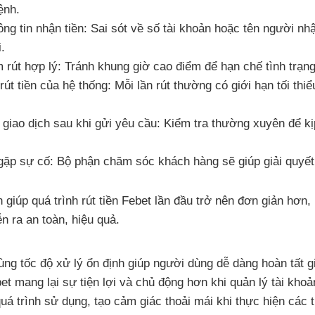
ệnh.
ng tin nhận tiền: Sai sót về số tài khoản hoặc tên người nh
.
 rút hợp lý: Tránh khung giờ cao điểm để hạn chế tình trạn
út tiền của hệ thống: Mỗi lần rút thường có giới hạn tối thiể
i giao dịch sau khi gửi yêu cầu: Kiểm tra thường xuyên để kị
 gặp sự cố: Bộ phận chăm sóc khách hàng sẽ giúp giải quyết 
 giúp quá trình rút tiền Febet lần đầu trở nên đơn giản hơn, 
n ra an toàn, hiệu quả.
ng tốc độ xử lý ổn định giúp người dùng dễ dàng hoàn tất gi
ebet mang lại sự tiện lợi và chủ động hơn khi quản lý tài kho
uá trình sử dụng, tạo cảm giác thoải mái khi thực hiện các t