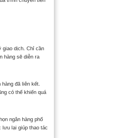
uá trình chuyển tiền
 giao dịch. Chỉ cần
n hàng sẽ diễn ra
 hàng đã liên kết.
ũng có thể khiến quá
chọn ngân hàng phổ
lưu lại giúp thao tác