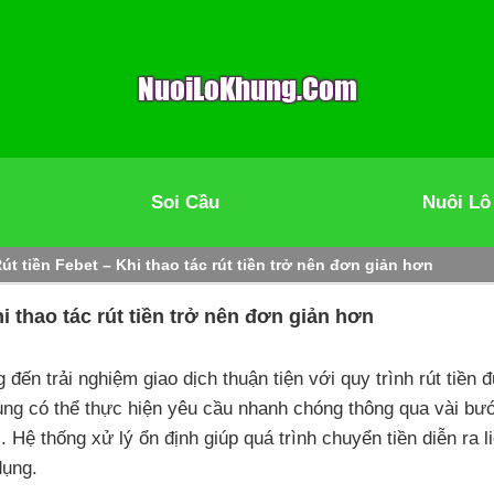
Soi Cầu
Nuôi Lô
út tiền Febet – Khi thao tác rút tiền trở nên đơn giản hơn
hi thao tác rút tiền trở nên đơn giản hơn
đến trải nghiệm giao dịch thuận tiện với quy trình rút tiền 
ùng có thể thực hiện yêu cầu nhanh chóng thông qua vài bư
. Hệ thống xử lý ổn định giúp quá trình chuyển tiền diễn ra 
dụng.