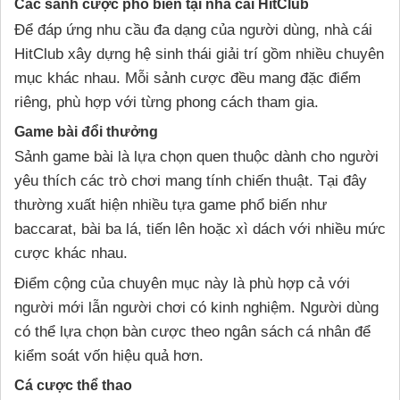
Các sảnh cược phổ biến tại nhà cái HitClub
Để đáp ứng nhu cầu đa dạng của người dùng, nhà cái
HitClub xây dựng hệ sinh thái giải trí gồm nhiều chuyên
mục khác nhau. Mỗi sảnh cược đều mang đặc điểm
riêng, phù hợp với từng phong cách tham gia.
Game bài đổi thưởng
Sảnh game bài là lựa chọn quen thuộc dành cho người
yêu thích các trò chơi mang tính chiến thuật. Tại đây
thường xuất hiện nhiều tựa game phổ biến như
baccarat, bài ba lá, tiến lên hoặc xì dách với nhiều mức
cược khác nhau.
Điểm cộng của chuyên mục này là phù hợp cả với
người mới lẫn người chơi có kinh nghiệm. Người dùng
có thể lựa chọn bàn cược theo ngân sách cá nhân để
kiểm soát vốn hiệu quả hơn.
Cá cược thể thao