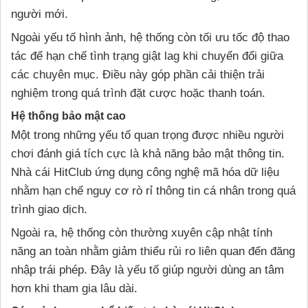
người mới.
Ngoài yếu tố hình ảnh, hệ thống còn tối ưu tốc độ thao
tác để hạn chế tình trạng giật lag khi chuyển đổi giữa
các chuyên mục. Điều này góp phần cải thiện trải
nghiệm trong quá trình đặt cược hoặc thanh toán.
Hệ thống bảo mật cao
Một trong những yếu tố quan trọng được nhiều người
chơi đánh giá tích cực là khả năng bảo mật thông tin.
Nhà cái HitClub ứng dụng công nghệ mã hóa dữ liệu
nhằm hạn chế nguy cơ rò rỉ thông tin cá nhân trong quá
trình giao dịch.
Ngoài ra, hệ thống còn thường xuyên cập nhật tính
năng an toàn nhằm giảm thiểu rủi ro liên quan đến đăng
nhập trái phép. Đây là yếu tố giúp người dùng an tâm
hơn khi tham gia lâu dài.