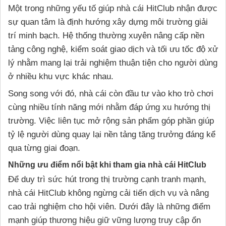
Một trong những yếu tố giúp nhà cái HitClub nhận được
sự quan tâm là định hướng xây dựng môi trường giải
trí minh bạch. Hệ thống thường xuyên nâng cấp nền
tảng công nghệ, kiểm soát giao dịch và tối ưu tốc độ xử
lý nhằm mang lại trải nghiệm thuận tiện cho người dùng
ở nhiều khu vực khác nhau.
Song song với đó, nhà cái còn đầu tư vào kho trò chơi
cùng nhiều tính năng mới nhằm đáp ứng xu hướng thị
trường. Việc liên tục mở rộng sản phẩm góp phần giúp
tỷ lệ người dùng quay lại nền tảng tăng trưởng đáng kể
qua từng giai đoạn.
Những ưu điểm nổi bật khi tham gia nhà cái HitClub
Để duy trì sức hút trong thị trường cạnh tranh mạnh,
nhà cái HitClub không ngừng cải tiến dịch vụ và nâng
cao trải nghiệm cho hội viên. Dưới đây là những điểm
mạnh giúp thương hiệu giữ vững lượng truy cập ổn