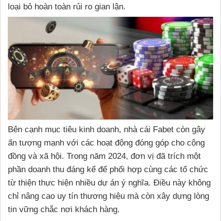
loại bỏ hoàn toàn rủi ro gian lận.
Bên cạnh mục tiêu kinh doanh, nhà cái Fabet còn gây
ấn tượng mạnh với các hoạt động đóng góp cho cộng
đồng và xã hội. Trong năm 2024, đơn vị đã trích một
phần doanh thu đáng kể để phối hợp cùng các tổ chức
từ thiện thực hiện nhiều dự án ý nghĩa. Điều này không
chỉ nâng cao uy tín thương hiệu mà còn xây dựng lòng
tin vững chắc nơi khách hàng.