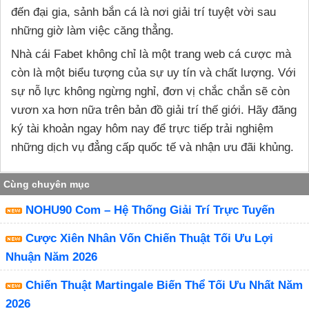
đến đại gia, sảnh bắn cá là nơi giải trí tuyệt vời sau
những giờ làm việc căng thẳng.
Nhà cái Fabet không chỉ là một trang web cá cược mà
còn là một biểu tượng của sự uy tín và chất lượng. Với
sự nỗ lực không ngừng nghỉ, đơn vị chắc chắn sẽ còn
vươn xa hơn nữa trên bản đồ giải trí thế giới. Hãy đăng
ký tài khoản ngay hôm nay để trực tiếp trải nghiệm
những dịch vụ đẳng cấp quốc tế và nhận ưu đãi khủng.
Cùng chuyên mục
NOHU90 Com – Hệ Thống Giải Trí Trực Tuyến
Cược Xiên Nhân Vốn Chiến Thuật Tối Ưu Lợi
Nhuận Năm 2026
Chiến Thuật Martingale Biến Thể Tối Ưu Nhất Năm
2026