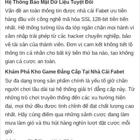
Hệ Thống Bảo Mật Dữ Liệu Tuyệt Đối
Vấn đề an toàn thông tin được nhà cái Fabet ưu tiên
hàng đầu với công nghệ mã hóa SSL 128-bit tiên tiến
nhất. Hệ thống tường lửa đa lớp ngăn chặn mọi hành vi
xâm nhập trái phép từ các hacker chuyên nghiệp, bảo
vệ tài sản của thành viên. Đơn vị cam kết không tiết lộ
thông tin cá nhân cho bất kỳ bên thứ ba nào, tạo không
gian cá cược an toàn.
Khám Phá Kho Game Đẳng Cấp Tại Nhà Cái Fabet
Sự đa dạng trong sản phẩm chính là yếu tố giữ chân
người chơi lâu dài tại hệ thống giải trí đẳng cấp này. Từ
những trò chơi truyền thống đến các xu hướng hiện
đại, mọi thứ đều được tinh chỉnh để đạt chất lượng cao
nhất. Hãy cùng điểm qua những sảnh cược đang làm
mưa làm gió và thu hút hàng nghìn lượt đặt cược mỗi
giờ.