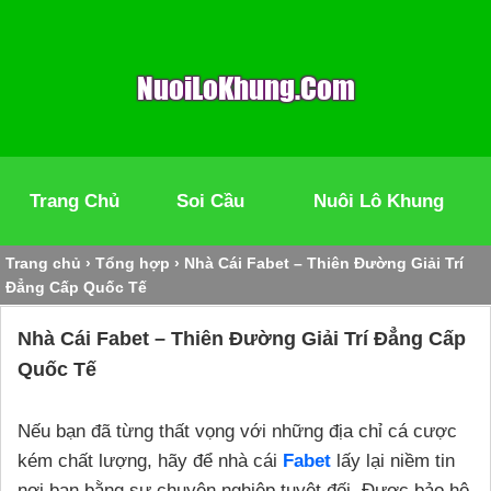
Trang Chủ
Soi Cầu
Nuôi Lô Khung
Trang chủ
›
Tổng hợp
›
Nhà Cái Fabet – Thiên Đường Giải Trí
Đẳng Cấp Quốc Tế
Nhà Cái Fabet – Thiên Đường Giải Trí Đẳng Cấp
Quốc Tế
Nếu bạn đã từng thất vọng với những địa chỉ cá cược
kém chất lượng, hãy để nhà cái
Fabet
lấy lại niềm tin
nơi bạn bằng sự chuyên nghiệp tuyệt đối. Được bảo hộ