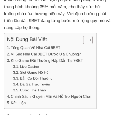
trung bình khoảng 35% mỗi năm, cho thấy sức hút
không nhỏ của thương hiệu này. Với định hướng phát
triển lâu dài, 9BET đang từng bước mở rộng quy mô và
nâng cấp hệ thống.
Nội Dung Bài Viết
Tổng Quan Về Nhà Cái 9BET
Vì Sao Nhà Cái 9BET Được Ưa Chuộng?
Kho Game Đổi Thưởng Hấp Dẫn Tại 9BET
Live Casino
Slot Game Nổ Hũ
Bắn Cá Đổi Thưởng
Đá Gà Trực Tuyến
Cược Thể Thao
Chính Sách Khuyến Mãi Và Hỗ Trợ Người Chơi
Kết Luận