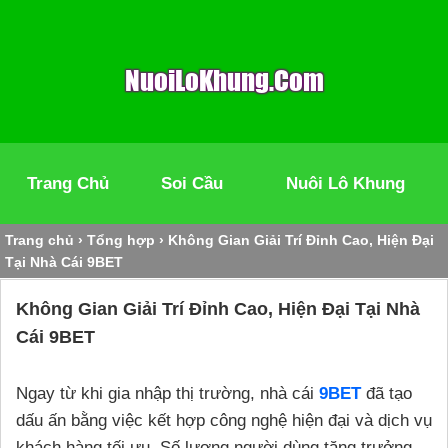
Trang Chủ
Soi Cầu
Nuôi Lô Khung
Trang chủ
›
Tổng hợp
›
Không Gian Giải Trí Đỉnh Cao, Hiện Đại
Tại Nhà Cái 9BET
Không Gian Giải Trí Đỉnh Cao, Hiện Đại Tại Nhà
Cái 9BET
Ngay từ khi gia nhập thị trường, nhà cái
9BET
đã tạo
dấu ấn bằng việc kết hợp công nghệ hiện đại và dịch vụ
khách hàng tối ưu. Số lượng người dùng tăng trưởng