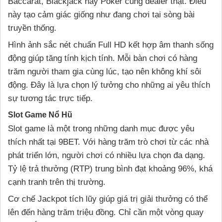
Baccarat, Blackjack hay Poker cùng dealer thật. Điều
này tạo cảm giác giống như đang chơi tại sòng bài
truyền thống.
Hình ảnh sắc nét chuẩn Full HD kết hợp âm thanh sống
động giúp tăng tính kịch tính. Mỗi bàn chơi có hàng
trăm người tham gia cùng lúc, tạo nên không khí sôi
động. Đây là lựa chọn lý tưởng cho những ai yêu thích
sự tương tác trực tiếp.
Slot Game Nổ Hũ
Slot game là một trong những danh mục được yêu
thích nhất tại 9BET. Với hàng trăm trò chơi từ các nhà
phát triển lớn, người chơi có nhiều lựa chọn đa dạng.
Tỷ lệ trả thưởng (RTP) trung bình đạt khoảng 96%, khá
cạnh tranh trên thị trường.
Cơ chế Jackpot tích lũy giúp giá trị giải thưởng có thể
lên đến hàng trăm triệu đồng. Chỉ cần một vòng quay