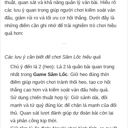
thuật, quan sát và khả năng quản lý ván bài. Hiểu rõ
các lưu ý quan trọng giúp người chơi kiểm soát ván
đấu, giảm rủi ro và tối ưu cơ hội thắng. Dưới đây là
những điểm cần ghi nhớ để trải nghiệm trò chơi hiệu
quả hơn:
Các lưu ý cần biết để chơi Sâm Lốc hiệu quả
Chú ý đến lá 2 (heo): Lá 2 là quân bài quan trọng
nhất trong
Game Sâm Lốc
. Giữ heo đúng thời
điểm giúp người chơi tránh thối heo, tạo cơ hội
thắng cao hơn và kiểm soát ván đấu hiệu quả.
Sử dụng chiến thuật hợp lý: Giữ sảnh dài, đôi
mạnh và tứ quý đúng lúc để chặn lá mạnh của đối
thủ. Quan sát lượt đánh giúp dự đoán bài còn lại
và phản công kịp thời.