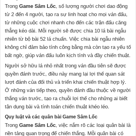
Trong
Game Sâm Lốc
, số lượng người chơi dao động
từ 2 đến 4 người, tạo ra sự linh hoạt cho mọi ván đấu,
từ những cuộc chơi nhanh cho đến các trận đấu căng
thẳng kéo dài. Mỗi người sẽ được chia 10 lá bài ngẫu
nhiên từ bộ bài 52 lá chuẩn. Việc chia bài ngẫu nhiên
không chỉ đảm bảo tính công bằng mà còn tạo ra yếu tố
bất ngờ, giúp ván đấu luôn kịch tính và đầy chiến thuật.
Người sở hữu lá nhỏ nhất trong ván đầu tiên sẽ được
quyền đánh trước, điều này mang lại lợi thế quan sát
lượt đánh của đối thủ và triển khai chiến thuật hợp lý.
Ở những ván tiếp theo, quyền đánh đầu thuộc về người
thắng ván trước, tạo ra chuỗi lợi thế cho những ai biết
tận dụng bài và tính toán chiến thuật khéo léo.
Quy luật và các quân bài Game Sâm Lốc
Trong
Game Sâm Lốc
, việc nắm rõ các loại quân bài là
nền tảng quan trọng để chiến thắng. Mỗi quân bài có