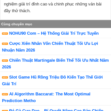
nghiệm giải trí đỉnh cao và chinh phục những ván bài
đầy thử thách.
Cùng chuyên mục
NOHU90 Com – Hệ Thống Giải Trí Trực Tuyến
Cược Xiên Nhân Vốn Chiến Thuật Tối Ưu Lợi
Nhuận Năm 2026
Chiến Thuật Martingale Biến Thể Tối Ưu Nhất Năm
2026
Slot Game Hũ Rồng Triệu Đô Kiến Tạo Thế Giới
Giải Trí
AI Algorithm Baccarat: The Most Optimal
Prediction Metho
Đá Gà Cựa Dao – Bí Quyết Nâng Cao Sức Chiến