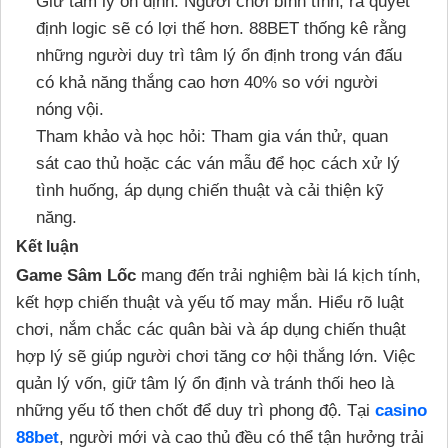
Giữ tâm lý ổn định: Người chơi bình tĩnh, ra quyết
định logic sẽ có lợi thế hơn. 88BET thống kê rằng
những người duy trì tâm lý ổn định trong ván đấu
có khả năng thắng cao hơn 40% so với người
nóng vội.
Tham khảo và học hỏi: Tham gia ván thử, quan
sát cao thủ hoặc các ván mẫu để học cách xử lý
tình huống, áp dụng chiến thuật và cải thiện kỹ
năng.
Kết luận
Game Sâm Lốc
mang đến trải nghiệm bài lá kịch tính,
kết hợp chiến thuật và yếu tố may mắn. Hiểu rõ luật
chơi, nắm chắc các quân bài và áp dụng chiến thuật
hợp lý sẽ giúp người chơi tăng cơ hội thắng lớn. Việc
quản lý vốn, giữ tâm lý ổn định và tránh thối heo là
những yếu tố then chốt để duy trì phong độ. Tại
casino
88bet
, người mới và cao thủ đều có thể tận hưởng trải