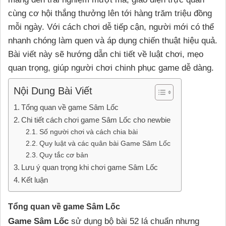
cùng cơ hội thắng thưởng lên tới hàng trăm triệu đồng
mỗi ngày. Với cách chơi dễ tiếp cận, người mới có thể
nhanh chóng làm quen và áp dụng chiến thuật hiệu quả.
Bài viết này sẽ hướng dẫn chi tiết về luật chơi, mẹo
quan trọng, giúp người chơi chinh phục game dễ dàng.
Nội Dung Bài Viết
Tổng quan về game Sâm Lốc
Chi tiết cách chơi game Sâm Lốc cho newbie
Số người chơi và cách chia bài
Quy luật và các quân bài Game Sâm Lốc
Quy tắc cơ bản
Lưu ý quan trọng khi chơi game Sâm Lốc
Kết luận
Tổng quan về game Sâm Lốc
Game Sâm Lốc
sử dụng bộ bài 52 lá chuẩn nhưng