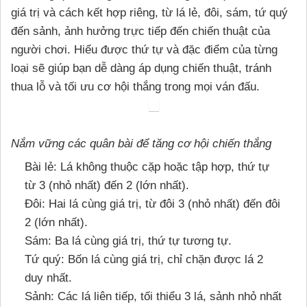
giá trị và cách kết hợp riêng, từ lá lẻ, đôi, sám, tứ quý
đến sảnh, ảnh hưởng trực tiếp đến chiến thuật của
người chơi. Hiểu được thứ tự và đặc điểm của từng
loại sẽ giúp bạn dễ dàng áp dụng chiến thuật, tránh
thua lỗ và tối ưu cơ hội thắng trong mọi ván đấu.
Nắm vững các quân bài để tăng cơ hội chiến thắng
Bài lẻ: Lá không thuộc cặp hoặc tập hợp, thứ tự
từ 3 (nhỏ nhất) đến 2 (lớn nhất).
Đôi: Hai lá cùng giá trị, từ đôi 3 (nhỏ nhất) đến đôi
2 (lớn nhất).
Sám: Ba lá cùng giá trị, thứ tự tương tự.
Tứ quý: Bốn lá cùng giá trị, chỉ chặn được lá 2
duy nhất.
Sảnh: Các lá liên tiếp, tối thiểu 3 lá, sảnh nhỏ nhất