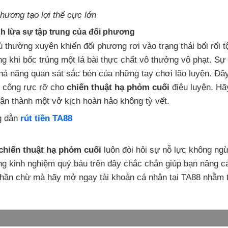
hương tạo lợi thế cực lớn
nh lừa sự tập trung của đối phương
 thường xuyên khiến đối phương rơi vào trạng thái bối rối tộ
ng khi bốc trúng một lá bài thực chất vô thưởng vô phạt. Sự
hả năng quan sát sắc bén của những tay chơi lão luyện. Đây 
h công rực rỡ cho
chiến thuật hạ phỏm cuối
điêu luyện. Hã
ân thành một vở kịch hoàn hảo không tỳ vết.
 dẫn
rút tiền TA88
chiến thuật hạ phỏm cuối
luôn đòi hỏi sự nỗ lực không ngừ
g kinh nghiệm quý báu trên đây chắc chắn giúp bạn nâng ca
hần chừ mà hãy mở ngay tài khoản cá nhân tại TA88 nhằm 