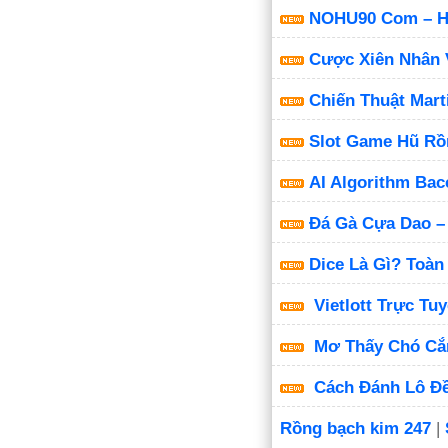
NOHU90 Com – Hệ
Cược Xiên Nhân 
Chiến Thuật Mart
Slot Game Hũ Rồn
AI Algorithm Bac
Đá Gà Cựa Dao –
Dice Là Gì? Toàn
Vietlott Trực Tu
Mơ Thấy Chó Cắn
Cách Đánh Lô Đề
Rồng bạch kim 247
|