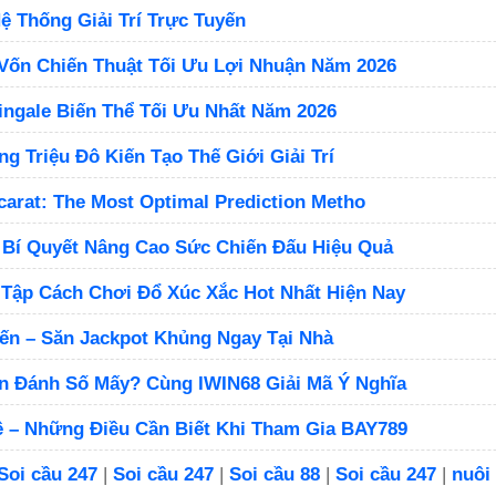
 Thống Giải Trí Trực Tuyến
Vốn Chiến Thuật Tối Ưu Lợi Nhuận Năm 2026
ingale Biến Thể Tối Ưu Nhất Năm 2026
g Triệu Đô Kiến Tạo Thế Giới Giải Trí
carat: The Most Optimal Prediction Metho
 Bí Quyết Nâng Cao Sức Chiến Đấu Hiệu Quả
 Tập Cách Chơi Đổ Xúc Xắc Hot Nhất Hiện Nay
yến – Săn Jackpot Khủng Ngay Tại Nhà
 Đánh Số Mấy? Cùng IWIN68 Giải Mã Ý Nghĩa
 – Những Điều Cần Biết Khi Tham Gia BAY789
Soi cầu 247
|
Soi cầu 247
|
Soi cầu 88
|
Soi cầu 247
|
nuôi 