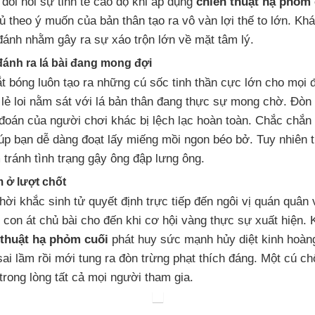
đòi hỏi sự tinh tế cao độ khi áp dụng
chiến thuật hạ phỏm 
ủ theo ý muốn của bản thân tạo ra vô vàn lợi thế to lớn. Kh
đánh nhằm gây ra sự xáo trộn lớn về mặt tâm lý.
ánh ra lá bài đang mong đợi
t bóng luôn tạo ra những cú sốc tinh thần cực lớn cho mọi đ
 lẻ loi nằm sát với lá bản thân đang thực sự mong chờ. Đòn 
oán của người chơi khác bị lệch lạc hoàn toàn. Chắc chắn
úp bạn dễ dàng đoạt lấy miếng mồi ngon béo bở. Tuy nhiên t
 tránh tình trạng gậy ông đập lưng ông.
 ở lượt chốt
thời khắc sinh tử quyết định trực tiếp đến ngôi vị quán quân
n con át chủ bài cho đến khi cơ hội vàng thực sự xuất hiện.
 thuật hạ phỏm cuối
phát huy sức mạnh hủy diệt kinh hoàng
ai lầm rồi mới tung ra đòn trừng phạt thích đáng. Một cú ch
trong lòng tất cả mọi người tham gia.