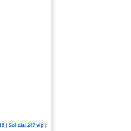
lô
|
Soi cầu 247 vip
|