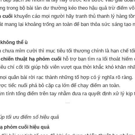
ng trong bộ bài tàn dư thường kéo theo hậu quả trừ điểm v
 cuối
khuyến cáo mọi người hãy tranh thủ thanh lý hàng t
oát mang lại khoảng trống an toàn để bạn thỏa sức sáng tạ
 không thể ù
hưa mỉm cười thì mục tiêu tối thượng chính là hạn chế tối
c
chiến thuật hạ phỏm cuối
hỗ trợ bạn tìm ra lối thoát hiể
iêu chí cốt lõi giúp hội viên vượt qua thời khắc khó khăn nhấ
ọi quân bài rời rạc thành những tổ hợp có ý nghĩa rõ ràng.
ợc tiếc nuối phá bỏ cặp cạ lớn để chạy điểm an toàn.
tính tổng điểm trên tay nhằm đưa ra quyết định xử lý kịp 
úp tối ưu điểm số hiệu quả
hạ phỏm cuối hiệu quả