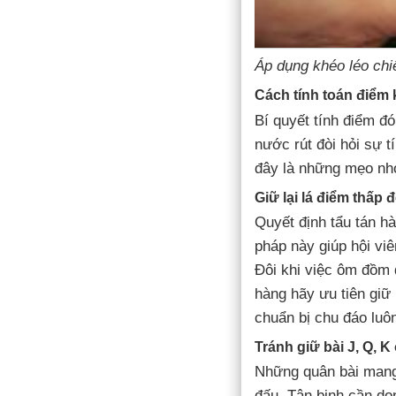
Áp dụng khéo léo chi
Cách tính toán điểm 
Bí quyết tính điểm đó
nước rút đòi hỏi sự t
đây là những mẹo nhỏ
Giữ lại lá điểm thấp đ
Quyết định tẩu tán h
pháp này giúp hội vi
Đôi khi việc ôm đồm 
hàng hãy ưu tiên giữ 
chuẩn bị chu đáo luôn
Tránh giữ bài J, Q, K
Những quân bài mang 
đấu. Tân binh cần dọ