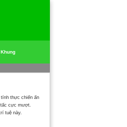
 Khung
tính thực chiến ấn
 tấc cực mượt.
í tuệ này.