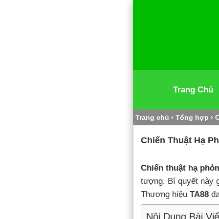
Trang Chủ
Trang chủ
›
Tổng hợp
›
C
Chiến Thuật Hạ Ph
Chiến thuật hạ phỏ
tượng. Bí quyết này 
Thương hiệu
TA88
đa
Nội Dung Bài Viế