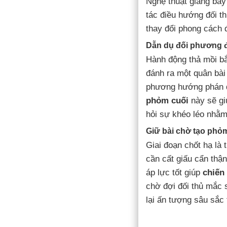
Nghệ thuật giăng bẫy 
tác điều hướng đối th
thay đổi phong cách 
Dẫn dụ đối phương đ
Hành động thả mồi bắ
đánh ra một quân bài
phương hướng phán đ
phỏm cuối
này sẽ gi
hỏi sự khéo léo nhằm
Giữ bài chờ tạo phỏm
Giai đoạn chốt hạ là 
cần cất giấu cẩn thậ
áp lực tốt giúp
chiến
chờ đợi đối thủ mắc s
lại ấn tượng sâu sắc 