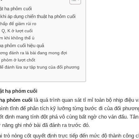
ật hạ phỏm cuối
 khi áp dụng chiến thuật hạ phỏm cuối
 thấp để giảm rủi ro
, Q, K ở lượt cuối
m khi không thể ù
 hạ phỏm cuối hiệu quả
ơng đánh ra lá bài đang mong đợi
o phỏm ở lượt chốt
để đánh lừa sự tập trung của đối phương
ật hạ phỏm cuối
 hạ phỏm cuối
là quá trình quan sát tỉ mỉ toàn bộ nhịp điệu v
bình tĩnh để phân tích kỹ lưỡng từng bước đi của đối phương
yết định mang tính đột phá vô cùng bất ngờ cho ván đấu. Tân
ỹ năng ghi nhớ bài đã đánh ra trước đó.
i trò nòng cốt quyết định trực tiếp đến mức độ thành công c