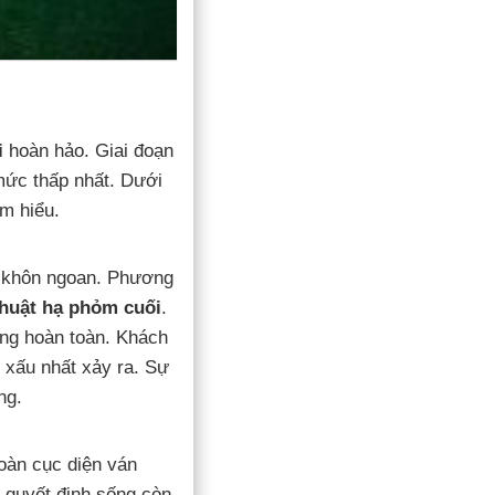
i
hoàn hảo. Giai đoạn
 mức thấp nhất. Dưới
m hiểu.
kỳ khôn ngoan. Phương
thuật hạ phỏm cuối
.
ộng hoàn toàn. Khách
p xấu nhất xảy ra. Sự
ng.
oàn cục diện ván
 quyết định sống còn.