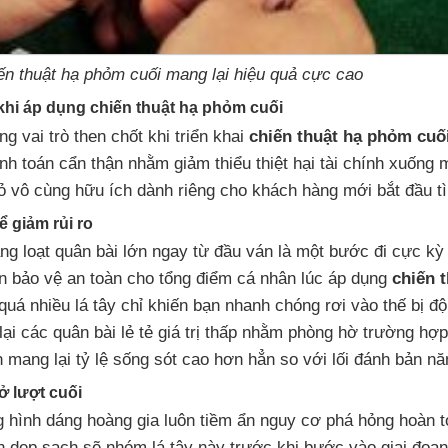
ến thuật hạ phỏm cuối mang lại hiệu quả cực cao
khi áp dụng chiến thuật hạ phỏm cuối
ng vai trò then chốt khi triển khai
chiến thuật hạ phỏm cuố
ính toán cẩn thận nhằm giảm thiểu thiệt hại tài chính xuống
 vô cùng hữu ích dành riêng cho khách hàng mới bắt đầu tì
ể giảm rủi ro
àng loạt quân bài lớn ngay từ đầu ván là một bước đi cực 
ên bảo vệ an toàn cho tổng điểm cá nhân lúc áp dụng
chiến 
quá nhiều lá tây chỉ khiến bạn nhanh chóng rơi vào thế bị đ
lại các quân bài lẻ tẻ giá trị thấp nhằm phòng hờ trường hợ
 mang lại tỷ lệ sống sót cao hơn hẳn so với lối đánh bản nă
 ở lượt cuối
hình dáng hoàng gia luôn tiềm ẩn nguy cơ phá hỏng hoàn t
n dẹp sạch sẽ nhóm lá tây này trước khi bước vào giai đoạn