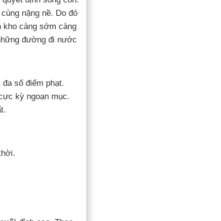
ô cùng nặng nề. Do đó
ồn kho càng sớm càng
o những đường đi nước
 đa số điểm phạt.
m cực kỳ ngoạn mục.
t.
thời.