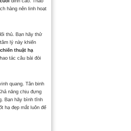
cuối
đỉnh cao. Thao
ách hàng nên linh hoạt
ối thủ. Bạn hãy thử
tâm lý này khiến
chiến thuật hạ
hao tác câu bài đòi
 vinh quang. Tân binh
 Khả năng chịu đựng
. Bạn hãy bình tĩnh
ốt hạ đẹp mắt luôn để