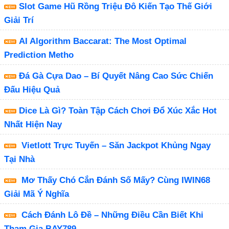
Slot Game Hũ Rồng Triệu Đô Kiến Tạo Thế Giới
Giải Trí
AI Algorithm Baccarat: The Most Optimal
Prediction Metho
Đá Gà Cựa Dao – Bí Quyết Nâng Cao Sức Chiến
Đấu Hiệu Quả
Dice Là Gì? Toàn Tập Cách Chơi Đổ Xúc Xắc Hot
Nhất Hiện Nay
Vietlott Trực Tuyến – Săn Jackpot Khủng Ngay
Tại Nhà
Mơ Thấy Chó Cắn Đánh Số Mấy? Cùng IWIN68
Giải Mã Ý Nghĩa
Cách Đánh Lô Đề – Những Điều Cần Biết Khi
Tham Gia BAY789