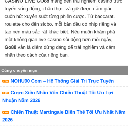
CASINO LIVE GO88
mang đến trải nghiệm casino trực
tuyến sống động, chân thực và giữ được cảm giác
cuốn hút xuyên suốt từng phiên cược. Từ baccarat,
roulette cho đến sicbo, mỗi bàn đều có nhịp riêng và
tạo nên màu sắc rất khác biệt. Nếu muốn khám phá
một không gian live casino sôi động hơn mỗi ngày,
Go88
vẫn là điểm dừng đáng để trải nghiệm và cảm
nhận theo cách của riêng bạn.
Cùng chuyên mục
NOHU90 Com – Hệ Thống Giải Trí Trực Tuyến
Cược Xiên Nhân Vốn Chiến Thuật Tối Ưu Lợi
Nhuận Năm 2026
Chiến Thuật Martingale Biến Thể Tối Ưu Nhất Năm
2026