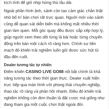
kịch tính để giữ nhịp hứng thú lâu dài.
Ngoài phần hình ảnh, sảnh còn tạo cảm giác chân thật
nhờ bố trí bàn chơi rất trực quan. Người mới vào sảnh
cũng dễ quan sát diễn biến mà không mất nhiều thời
gian làm quen. Mỗi góc quay đều được sắp xếp hợp lý,
giúp người xem theo dõi từng lá bài hoặc từng chuyển
động trên bàn một cách rõ ràng hơn. Chính sự liền
mạch đó khiến trải nghiệm luôn giữ được sức hút từ
đầu đến cuối.
Dealer tương tác tự nhiên
Điểm khiến
CASINO LIVE GO88
nổi bật chính là khả
năng tương tác theo thời gian thực. Dealer xuất hiện
trực tiếp qua màn hình với phong thái chuyên nghiệp,
thao tác rõ ràng và phản hồi nhanh. Điều đó khiến trải
nghiệm không còn đơn thuần là đặt cược mà giống như
đang tham gia một cuộc chơi thật ngoài đời.