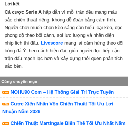
Lời kết
Cá cược Serie A
hấp dẫn vì mỗi trận đều mang màu
sắc chiến thuật riêng, không dễ đoán bằng cảm tính.
Người chơi muốn chọn kèo sáng cần hiểu loại kèo, đọc
phong độ theo bối cảnh, soi lực lượng và nhận diện
nhịp lịch thi đấu.
Livescore
mang lại cảm hứng theo dõi
bóng đá Ý theo cách hiện đại, giúp người đọc tiếp cận
trận đấu mạch lạc hơn và xây dựng thói quen phân tích
sắc bén.
Cùng chuyên mục
NOHU90 Com – Hệ Thống Giải Trí Trực Tuyến
Cược Xiên Nhân Vốn Chiến Thuật Tối Ưu Lợi
Nhuận Năm 2026
Chiến Thuật Martingale Biến Thể Tối Ưu Nhất Năm