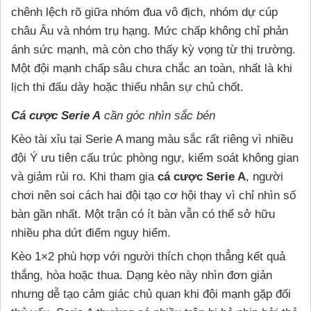
chênh lệch rõ giữa nhóm đua vô địch, nhóm dự cúp
châu Âu và nhóm trụ hạng. Mức chấp không chỉ phản
ánh sức mạnh, mà còn cho thấy kỳ vọng từ thị trường.
Một đội mạnh chấp sâu chưa chắc an toàn, nhất là khi
lịch thi đấu dày hoặc thiếu nhân sự chủ chốt.
Cá cược Serie A
cần góc nhìn sắc bén
Kèo tài xỉu tại Serie A mang màu sắc rất riêng vì nhiều
đội Ý ưu tiên cấu trúc phòng ngự, kiểm soát không gian
và giảm rủi ro. Khi tham gia
cá cược Serie A
, người
chơi nên soi cách hai đội tạo cơ hội thay vì chỉ nhìn số
bàn gần nhất. Một trận có ít bàn vẫn có thể sở hữu
nhiều pha dứt điểm nguy hiểm.
Kèo 1×2 phù hợp với người thích chọn thẳng kết quả
thắng, hòa hoặc thua. Dạng kèo này nhìn đơn giản
nhưng dễ tạo cảm giác chủ quan khi đội mạnh gặp đối