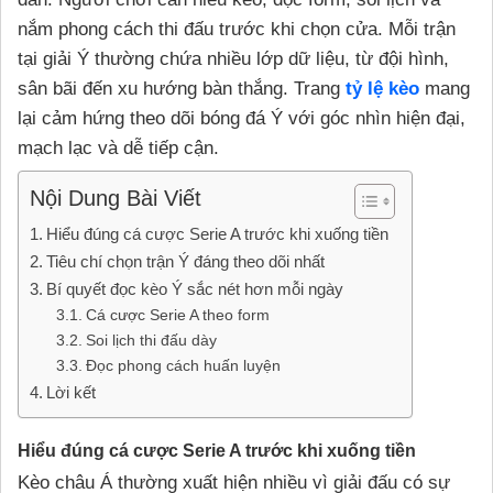
nắm phong cách thi đấu trước khi chọn cửa. Mỗi trận
tại giải Ý thường chứa nhiều lớp dữ liệu, từ đội hình,
sân bãi đến xu hướng bàn thắng. Trang
tỷ lệ kèo
mang
lại cảm hứng theo dõi bóng đá Ý với góc nhìn hiện đại,
mạch lạc và dễ tiếp cận.
Nội Dung Bài Viết
Hiểu đúng cá cược Serie A trước khi xuống tiền
Tiêu chí chọn trận Ý đáng theo dõi nhất
Bí quyết đọc kèo Ý sắc nét hơn mỗi ngày
Cá cược Serie A theo form
Soi lịch thi đấu dày
Đọc phong cách huấn luyện
Lời kết
Hiểu đúng cá cược Serie A trước khi xuống tiền
Kèo châu Á thường xuất hiện nhiều vì giải đấu có sự