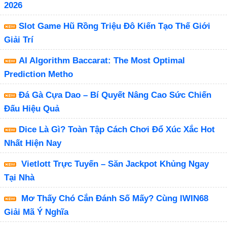
2026
Slot Game Hũ Rồng Triệu Đô Kiến Tạo Thế Giới
Giải Trí
AI Algorithm Baccarat: The Most Optimal
Prediction Metho
Đá Gà Cựa Dao – Bí Quyết Nâng Cao Sức Chiến
Đấu Hiệu Quả
Dice Là Gì? Toàn Tập Cách Chơi Đổ Xúc Xắc Hot
Nhất Hiện Nay
Vietlott Trực Tuyến – Săn Jackpot Khủng Ngay
Tại Nhà
Mơ Thấy Chó Cắn Đánh Số Mấy? Cùng IWIN68
Giải Mã Ý Nghĩa