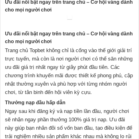
Ưu đãi nổi bật ngay trên trang chủ – Cơ hội vàng dành
cho mọi người chơi
Ưu đãi nổi bật ngay trên trang chủ – Cơ hội vàng dành
cho mọi người chơi
Trang chủ Topbet không chỉ là cổng vào thế giới giải trí
trực tuyến, mà còn là nơi người chơi có thể săn những
ưu đãi giá trị nhất ngay từ giây phút đầu tiên. Các
chương trình khuyến mãi được thiết kế phong phú, cập
nhật thường xuyên và phù hợp với từng nhóm người
chơi, từ tân binh đến hội viên kỳ cựu.
Thưởng nạp đầu hấp dẫn
Ngay sau khi đăng ký và nạp tiền lần đầu, người chơi
sẽ nhận ngay phần thưởng 100% giá trị nạp. Ưu đãi
này giúp bạn nhân đôi số vốn ban đầu, tạo điều kiện để
trải nghiệm nhiều sản phẩm khác nhau mà không lo rủi