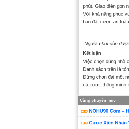
phút. Giao diện gọn 
Với khả năng phục vụ 
bạn đặt cược an toàn 
Người chơi còn được 
Kết luận
Việc chọn đúng nhà cá
Danh sách trên là tổ
Đừng chọn đại một nơ
cá cược thông minh 
Cùng chuyên mục
NOHU90 Com – Hệ
Cược Xiên Nhân 