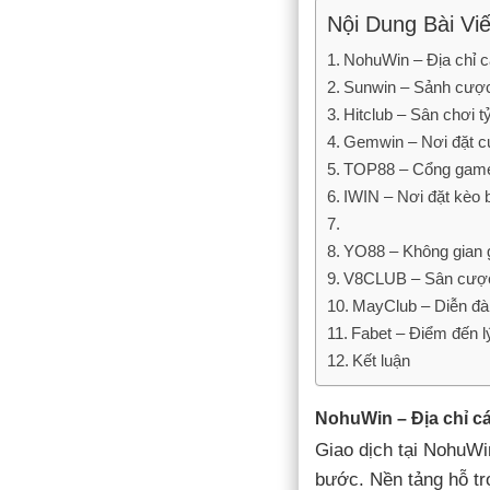
Nội Dung Bài Viế
NohuWin – Địa chỉ c
Sunwin – Sảnh cược
Hitclub – Sân chơi t
Gemwin – Nơi đặt c
TOP88 – Cổng game 
IWIN – Nơi đặt kèo b
YO88 – Không gian gi
V8CLUB – Sân cược 
MayClub – Diễn đàn
Fabet – Điểm đến l
Kết luận
NohuWin – Địa chỉ cá
Giao dịch tại NohuWi
bước. Nền tảng hỗ trợ