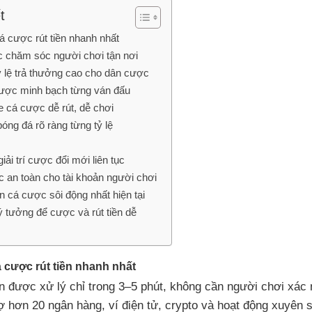
t
á cược rút tiền nhanh nhất
 chăm sóc người chơi tận nơi
ỷ lệ trả thưởng cao cho dân cược
ược minh bạch từng ván đấu
cá cược dễ rút, dễ chơi
óng đá rõ ràng từng tỷ lệ
ải trí cược đổi mới liên tục
an toàn cho tài khoản người chơi
 cá cược sôi động nhất hiện tại
ý tưởng để cược và rút tiền dễ
 cược rút tiền nhanh nhất
n được xử lý chỉ trong 3–5 phút, không cần người chơi xác 
 hơn 20 ngân hàng, ví điện tử, crypto và hoạt động xuyên su