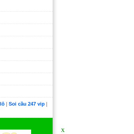
lô
|
Soi cầu 247 vip
|
x