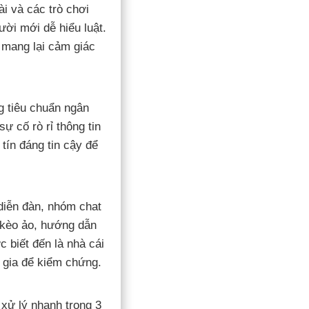
i và các trò chơi
ười mới dễ hiểu luật.
 mang lại cảm giác
 tiêu chuẩn ngân
ự cố rò rỉ thông tin
tín đáng tin cậy để
diễn đàn, nhóm chat
 kèo ảo, hướng dẫn
 biết đến là nhà cái
 gia để kiểm chứng.
, xử lý nhanh trong 3