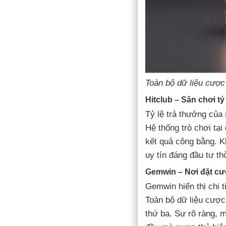
Toàn bộ dữ liệu cược 
Hitclub – Sân chơi t
Tỷ lệ trả thưởng của
Hệ thống trò chơi tạ
kết quả công bằng. Kh
uy tín đáng đầu tư thờ
Gemwin – Nơi đặt cư
Gemwin hiển thị chi t
Toàn bộ dữ liệu cược
thứ ba. Sự rõ ràng, 