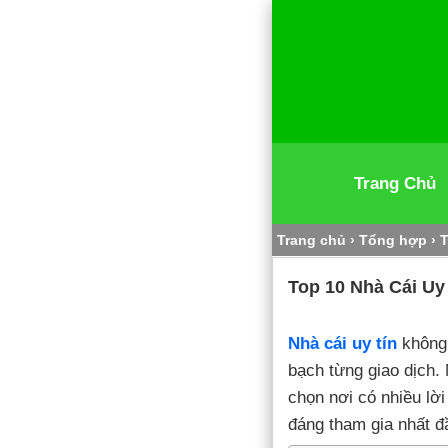
Trang Chủ
Trang chủ
›
Tổng hợp
›
T
Top 10 Nhà Cái Uy
Nhà cái uy tín
không 
bạch từng giao dịch.
chọn nơi có nhiều lời
đáng tham gia nhất 