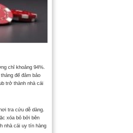
ường chỉ khoảng 94%.
i tháng để đảm bảo
ub trở thành nhà cái
hơi tra cứu dễ dàng.
oặc xóa bỏ bởi bên
h nhà cái uy tín hàng