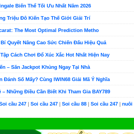
ingale Biến Thể Tối Ưu Nhất Năm 2026
g Triệu Đô Kiến Tạo Thế Giới Giải Trí
carat: The Most Optimal Prediction Metho
 Bí Quyết Nâng Cao Sức Chiến Đấu Hiệu Quả
 Tập Cách Chơi Đổ Xúc Xắc Hot Nhất Hiện Nay
yến – Săn Jackpot Khủng Ngay Tại Nhà
 Đánh Số Mấy? Cùng IWIN68 Giải Mã Ý Nghĩa
 – Những Điều Cần Biết Khi Tham Gia BAY789
Soi cầu 247
|
Soi cầu 247
|
Soi cầu 88
|
Soi cầu 247
|
nuôi 