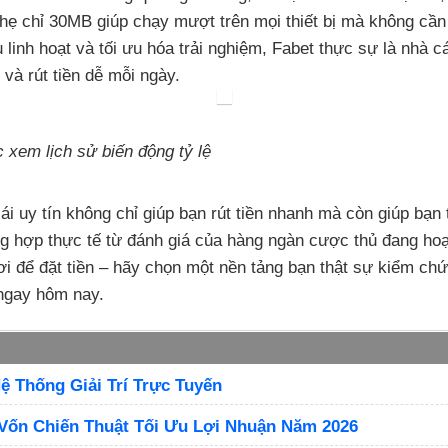
nhẹ chỉ 30MB giúp chạy mượt trên mọi thiết bị mà không cầ
linh hoạt và tối ưu hóa trải nghiệm, Fabet thực sự là nhà cá
và rút tiền dễ mỗi ngày.
xem lịch sử biến động tỷ lệ
i uy tín không chỉ giúp bạn rút tiền nhanh mà còn giúp bạn t
ng hợp thực tế từ đánh giá của hàng ngàn cược thủ đang ho
i để đặt tiền – hãy chọn một nền tảng bạn thật sự kiểm ch
ngay hôm nay.
 Thống Giải Trí Trực Tuyến
Vốn Chiến Thuật Tối Ưu Lợi Nhuận Năm 2026