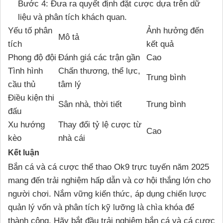
Bước 4: Đưa ra quyết định đặt cược dựa trên dữ
liệu và phân tích khách quan.
Yếu tố phân
Ảnh hưởng đến
Mô tả
tích
kết quả
Phong độ đội
Đánh giá các trận gần
Cao
Tình hình
Chấn thương, thể lực,
Trung bình
cầu thủ
tâm lý
Điều kiện thi
Sân nhà, thời tiết
Trung bình
đấu
Xu hướng
Thay đổi tỷ lệ cược từ
Cao
kèo
nhà cái
Kết luận
Bắn cá và cá cược thể thao Ok9 trực tuyến năm 2025
mang đến trải nghiệm hấp dẫn và cơ hội thắng lớn cho
người chơi. Nắm vững kiến thức, áp dụng chiến lược
quản lý vốn và phân tích kỹ lưỡng là chìa khóa để
thành công. Hãy bắt đầu trải nghiệm bắn cá và cá cược