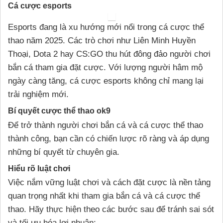
Cá cược esports
Esports đang là xu hướng mới nổi trong cá cược thể
thao năm 2025. Các trò chơi như Liên Minh Huyền
Thoại, Dota 2 hay CS:GO thu hút đông đảo người chơi
bắn cá tham gia đặt cược. Với lượng người hâm mộ
ngày càng tăng, cá cược esports không chỉ mang lại
trải nghiệm mới.
Bí quyết cược thể thao ok9
Để trở thành người chơi bắn cá và cá cược thể thao
thành công, bạn cần có chiến lược rõ ràng và áp dụng
những bí quyết từ chuyên gia.
Hiểu rõ luật chơi
Việc nắm vững luật chơi và cách đặt cược là nền tảng
quan trọng nhất khi tham gia bắn cá và cá cược thể
thao. Hãy thực hiện theo các bước sau để tránh sai sót
và tối ưu hóa lợi nhuận: