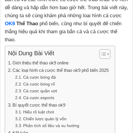
dễ dàng và hấp dẫn hơn bao giờ hết. Trong bài viết này,
chúng ta sẽ cùng khám phá những loại hình cá cược
OK9
Thể Thao
phổ biến, cũng như bí quyết để chiến
thắng hiệu quả khi tham gia bắn cá và cá cược thể
thao.
Nội Dung Bài Viết
Giới thiệu thể thao ok9 online
Các loại hình cá cược thể thao ok9 phổ biến 2025
Cá cược bóng đá
Cá cược bóng rổ
Cá cược quần vợt
Cá cược esports
Bí quyết cược thể thao ok9
Hiểu rõ luật chơi
Chiến lược quản lý vốn
Phân tích số liệu và xu hướng
Kết luận