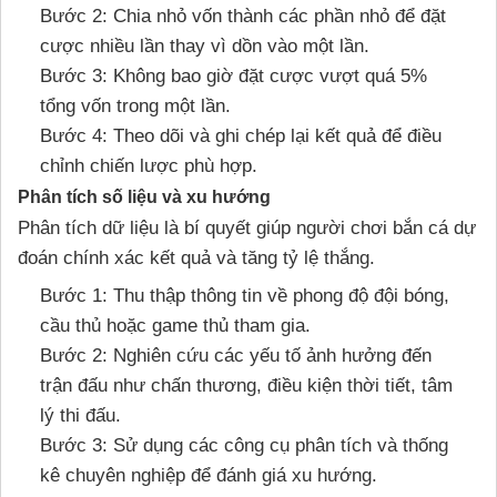
Bước 2: Chia nhỏ vốn thành các phần nhỏ để đặt
cược nhiều lần thay vì dồn vào một lần.
Bước 3: Không bao giờ đặt cược vượt quá 5%
tổng vốn trong một lần.
Bước 4: Theo dõi và ghi chép lại kết quả để điều
chỉnh chiến lược phù hợp.
Phân tích số liệu và xu hướng
Phân tích dữ liệu là bí quyết giúp người chơi bắn cá dự
đoán chính xác kết quả và tăng tỷ lệ thắng.
Bước 1: Thu thập thông tin về phong độ đội bóng,
cầu thủ hoặc game thủ tham gia.
Bước 2: Nghiên cứu các yếu tố ảnh hưởng đến
trận đấu như chấn thương, điều kiện thời tiết, tâm
lý thi đấu.
Bước 3: Sử dụng các công cụ phân tích và thống
kê chuyên nghiệp để đánh giá xu hướng.