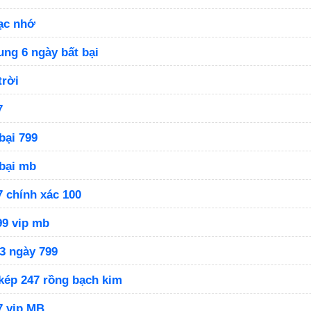
bạc nhớ
ung 6 ngày bất bại
trời
7
bại 799
 bại mb
7 chính xác 100
99 vip mb
 3 ngày 799
 kép 247 rồng bạch kim
7 vip MB