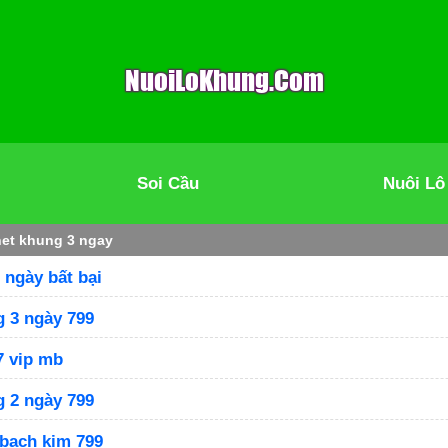
Soi Cầu
Nuôi Lô
net khung 3 ngay
 ngày bất bại
g 3 ngày 799
7 vip mb
g 2 ngày 799
 bach kim 799