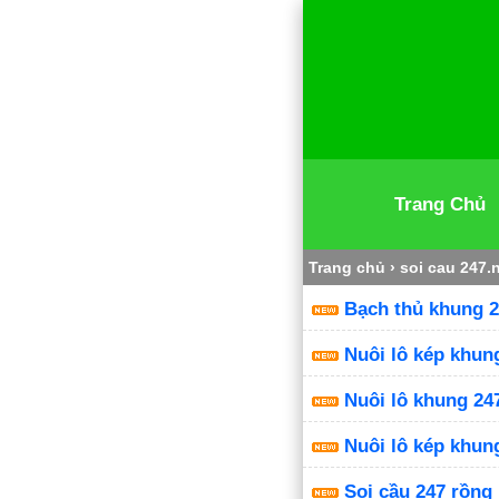
Trang Chủ
Trang chủ
›
soi cau 247.
Bạch thủ khung 2
Nuôi lô kép khun
Nuôi lô khung 24
Nuôi lô kép khun
Soi cầu 247 rồng