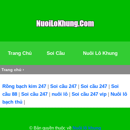
Trang Chủ
Soi Cầu
Nuôi Lô Khung
Trang chủ
›
Rồng bạch kim 247
|
Soi cầu 247
|
Soi cầu 247
|
Soi
cầu 88
|
Soi cầu 247
|
nuôi lô
|
Soi cầu 247 vip
|
Nuôi lô
bạch thủ
|
© Bản quyền thuộc về
Nuôi lô khung