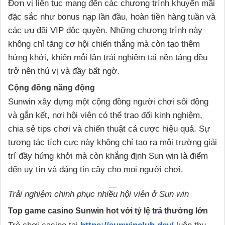
Đơn vị liên tục mang đến các chương trình khuyến mãi
đặc sắc như bonus nạp lần đầu, hoàn tiền hàng tuần và
các ưu đãi VIP độc quyền. Những chương trình này
không chỉ tăng cơ hội chiến thắng mà còn tạo thêm
hứng khởi, khiến mỗi lần trải nghiệm tại nền tảng đều
trở nên thú vị và đầy bất ngờ.
Cộng đồng năng động
Sunwin xây dựng một cộng đồng người chơi sôi động
và gắn kết, nơi hội viên có thể trao đổi kinh nghiệm,
chia sẻ tips chơi và chiến thuật cá cược hiệu quả. Sự
tương tác tích cực này không chỉ tạo ra môi trường giải
trí đầy hứng khởi mà còn khẳng định Sun win là điểm
đến uy tín và đáng tin cậy cho mọi người chơi.
Trải nghiệm chinh phục nhiều hội viên ở Sun win
Top game casino Sunwin hot với tỷ lệ trả thưởng lớn