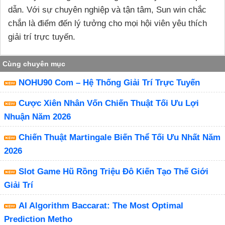
dẫn. Với sự chuyên nghiệp và tận tâm, Sun win chắc
chắn là điểm đến lý tưởng cho mọi hội viên yêu thích
giải trí trực tuyến.
Cùng chuyên mục
NOHU90 Com – Hệ Thống Giải Trí Trực Tuyến
Cược Xiên Nhân Vốn Chiến Thuật Tối Ưu Lợi
Nhuận Năm 2026
Chiến Thuật Martingale Biến Thể Tối Ưu Nhất Năm
2026
Slot Game Hũ Rồng Triệu Đô Kiến Tạo Thế Giới
Giải Trí
AI Algorithm Baccarat: The Most Optimal
Prediction Metho