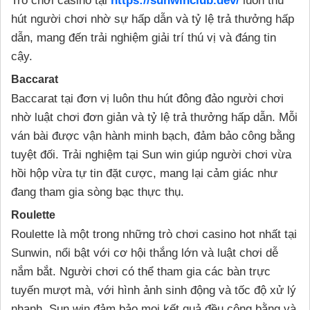
Trò chơi casino tại
https://sunwinclub.dev/
luôn thu
hút người chơi nhờ sự hấp dẫn và tỷ lệ trả thưởng hấp
dẫn, mang đến trải nghiệm giải trí thú vị và đáng tin
cậy.
Baccarat
Baccarat tại đơn vị luôn thu hút đông đảo người chơi
nhờ luật chơi đơn giản và tỷ lệ trả thưởng hấp dẫn. Mỗi
ván bài được vận hành minh bạch, đảm bảo công bằng
tuyệt đối. Trải nghiệm tại Sun win giúp người chơi vừa
hồi hộp vừa tự tin đặt cược, mang lại cảm giác như
đang tham gia sòng bạc thực thụ.
Roulette
Roulette là một trong những trò chơi casino hot nhất tại
Sunwin, nổi bật với cơ hội thắng lớn và luật chơi dễ
nắm bắt. Người chơi có thể tham gia các bàn trực
tuyến mượt mà, với hình ảnh sinh động và tốc độ xử lý
nhanh. Sun win đảm bảo mọi kết quả đều công bằng và