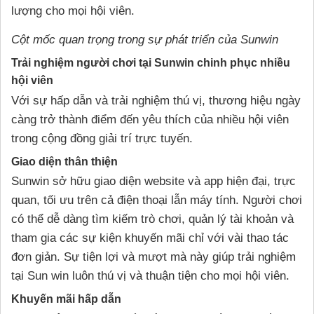
lượng cho mọi hội viên.
Cột mốc quan trọng trong sự phát triển của Sunwin
Trải nghiệm người chơi tại Sunwin chinh phục nhiều
hội viên
Với sự hấp dẫn và trải nghiệm thú vị, thương hiệu ngày
càng trở thành điểm đến yêu thích của nhiều hội viên
trong cộng đồng giải trí trực tuyến.
Giao diện thân thiện
Sunwin sở hữu giao diện website và app hiện đại, trực
quan, tối ưu trên cả điện thoại lẫn máy tính. Người chơi
có thể dễ dàng tìm kiếm trò chơi, quản lý tài khoản và
tham gia các sự kiện khuyến mãi chỉ với vài thao tác
đơn giản. Sự tiện lợi và mượt mà này giúp trải nghiệm
tại Sun win luôn thú vị và thuận tiện cho mọi hội viên.
Khuyến mãi hấp dẫn