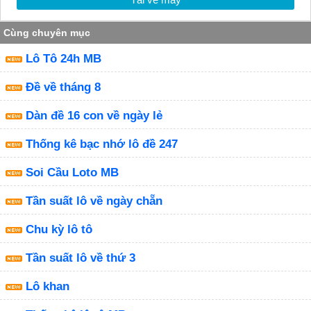
Cùng chuyên mục
Lô Tô 24h MB
Đề về tháng 8
Dàn đề 16 con về ngày lẻ
Thống kê bạc nhớ lô đề 247
Soi Cầu Loto MB
Tần suất lô về ngày chẵn
Chu kỳ lô tô
Tần suất lô về thứ 3
Lô khan