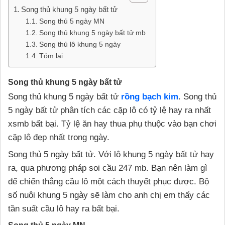
Song thủ khung 5 ngày bất tử
Song thủ 5 ngày MN
Song thủ khung 5 ngày bất tử mb
Song thủ lô khung 5 ngày
Tóm lại
Song thủ khung 5 ngày bất tử
Song thủ khung 5 ngày bất tử
rồng bạch kim
. Song thủ
5 ngày bất tử phân tích các cặp lô có tỷ lệ hay ra nhất
xsmb bất bại. Tỷ lệ ăn hay thua phụ thuộc vào bạn chơi
cặp lô đẹp nhất trong ngày.
Song thủ 5 ngày bất tử. Với lô khung 5 ngày bất tử hay
ra, qua phương pháp soi cầu 247 mb. Bạn nên làm gì
để chiến thắng cầu lô một cách thuyết phục được. Bộ
số nuôi khung 5 ngày sẽ làm cho anh chị em thấy các
tần suất cầu lô hay ra bất bại.