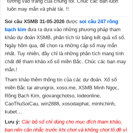
tưởng vào trang của chúng tôi. Chúc các bạn luôn
luôn may mắn và phát tài. !!
Soi cầu XSMB 31-05-2026
được
soi cầu 247 rồng
bạch kim
đưa ra dựa vào những phương pháp tham
khảo dự đoán XSMB, phân tích từ bảng kết quả xổ số.
Ngày hôm qua, để chọn ra những cặp số may mắn
nhất. Tuy nhiên, đây chỉ là những phân tích mang tính
chất để tham khảo xổ số miền Bắc. Chúc các bạn may
mắn.!
Tham khảo thêm thông tin của các dự đoán. Xổ số
miền Bắc tại atrungroi, xoso.me, XSMB Minh Ngọc,
Rồng Bạch Kim, giovangchotso, lodeonline,
CaoThuSoiCau, win2888, xosodaiphat, minhchinh,
kubet…
Lưu ý:
Các bộ số chỉ dùng cho mục đích tham khảo,
bạn nên cân nhắc trước khi chơi và không chơi lô đề vì