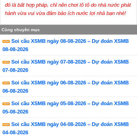
đó là bất hợp pháp, chỉ nên chơi lô tô do nhà nước phát
hành vừa vui vừa đảm bảo ích nước lợi nhà bạn nhé!
Cùng chuyên mục
Soi cầu XSMB ngày 08-08-2026 – Dự đoán XSMB
08-08-2026
Soi cầu XSMB ngày 07-08-2026 – Dự đoán XSMB
07-08-2026
Soi cầu XSMB ngày 06-08-2026 – Dự đoán XSMB
06-08-2026
Soi cầu XSMB ngày 05-08-2026 – Dự đoán XSMB
05-08-2026
Soi cầu XSMB ngày 04-08-2026 – Dự đoán XSMB
04-08-2026