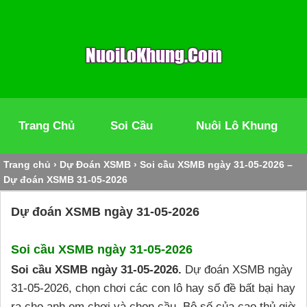
Trang Chủ
Soi Cầu
Nuôi Lô Khung
Trang chủ
›
Dự Đoán XSMB
›
Soi cầu XSMB ngày 31-05-2026 –
Dự đoán XSMB 31-05-2026
Dự đoán XSMB ngày 31-05-2026
Soi
cầu XSMB ngày 31-05-2026
Soi cầu XSMB ngày 31-05-2026.
Dự đoán XSMB ngày
31-05-2026, chọn chơi các con lô hay số đề bất bại hay
ra cho anh em chơi và chọn cầu. Bộ số của cao thủ giờ