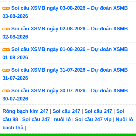
Soi cầu XSMB ngày 03-08-2026 – Dự đoán XSMB
03-08-2026
Soi cầu XSMB ngày 02-08-2026 – Dự đoán XSMB
02-08-2026
Soi cầu XSMB ngày 01-08-2026 – Dự đoán XSMB
01-08-2026
Soi cầu XSMB ngày 31-07-2026 – Dự đoán XSMB
31-07-2026
Soi cầu XSMB ngày 30-07-2026 – Dự đoán XSMB
30-07-2026
Rồng bạch kim 247
|
Soi cầu 247
|
Soi cầu 247
|
Soi
cầu 88
|
Soi cầu 247
|
nuôi lô
|
Soi cầu 247 vip
|
Nuôi lô
bạch thủ
|