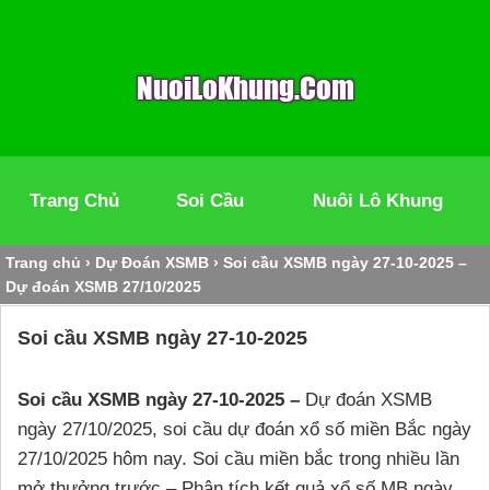
Trang Chủ
Soi Cầu
Nuôi Lô Khung
Trang chủ
›
Dự Đoán XSMB
›
Soi cầu XSMB ngày 27-10-2025 –
Dự đoán XSMB 27/10/2025
Soi cầu XSMB ngày 27-10-2025
Soi cầu XSMB ngày 27
-10
-2025 –
Dự đoán XSMB
ngày 27/10/2025, soi cầu dự đoán xổ số miền Bắc ngày
27/10/2025 hôm nay. Soi cầu miền bắc trong nhiều lần
mở thưởng trước – Phân tích kết quả xổ số MB ngày