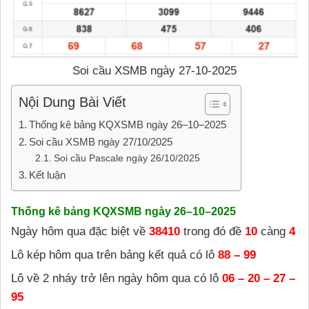
Soi cầu XSMB ngày 27-10-2025
Nội Dung Bài Viết
Thống kê bảng KQXSMB ngày 26–10–2025
Soi cầu XSMB ngày 27/10/2025
Soi cầu Pascale ngày 26/10/2025
Kết luận
Thống kê bảng KQXSMB ngày 26–10–
2025
Ngày hôm qua đặc biệt về
38410
trong đó đề
10
càng
4
Lô kép hôm qua trên bảng kết quả có lô
88 – 99
Lô về 2 nháy trở lên ngày hôm qua có lô
06 – 20 – 27 –
95