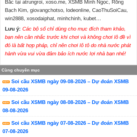
Bắc tại atrungroi, xoso.me, XSMB Minh Ngọc, Rồng
Bạch Kim, giovangchotso, lodeonline, CaoThuSoiCau,
win2888, xosodaiphat, minhchinh, kubet…
Lưu ý:
Các bộ số chỉ dùng cho mục đích tham khảo,
bạn nên cân nhắc trước khi chơi và không chơi lô đề vì
đó là bất hợp pháp, chỉ nên chơi lô tô do nhà nước phát
hành vừa vui vừa đảm bảo ích nước lợi nhà bạn nhé!
Cùng chuyên mục
Soi cầu XSMB ngày 09-08-2026 – Dự đoán XSMB
09-08-2026
Soi cầu XSMB ngày 08-08-2026 – Dự đoán XSMB
08-08-2026
Soi cầu XSMB ngày 07-08-2026 – Dự đoán XSMB
07-08-2026