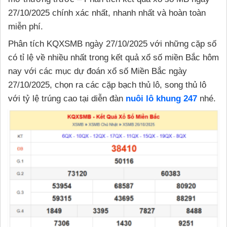
27/10/2025 chính xác nhất, nhanh nhất và hoàn toàn
miễn phí.
Phân tích KQXSMB ngày 27/10/2025 với những cặp số
có tỉ lệ về nhiều nhất trong kết quả xổ số miền Bắc hôm
nay với các mục dự đoán xổ số Miền Bắc ngày
27/10/2025, chọn ra các cặp bạch thủ lô, song thủ lô
với tỷ lệ trúng cao tại diễn đàn
nuôi lô khung 247
nhé.