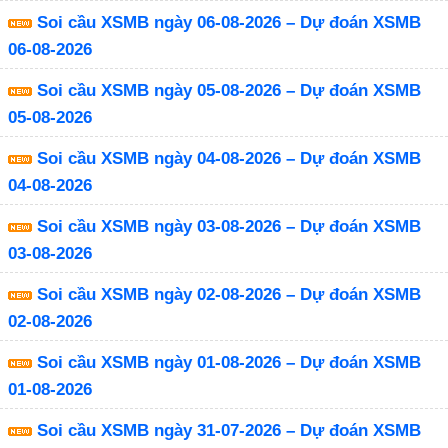
Soi cầu XSMB ngày 06-08-2026 – Dự đoán XSMB
06-08-2026
Soi cầu XSMB ngày 05-08-2026 – Dự đoán XSMB
05-08-2026
Soi cầu XSMB ngày 04-08-2026 – Dự đoán XSMB
04-08-2026
Soi cầu XSMB ngày 03-08-2026 – Dự đoán XSMB
03-08-2026
Soi cầu XSMB ngày 02-08-2026 – Dự đoán XSMB
02-08-2026
Soi cầu XSMB ngày 01-08-2026 – Dự đoán XSMB
01-08-2026
Soi cầu XSMB ngày 31-07-2026 – Dự đoán XSMB