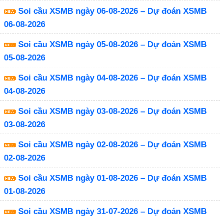
Soi cầu XSMB ngày 06-08-2026 – Dự đoán XSMB
06-08-2026
Soi cầu XSMB ngày 05-08-2026 – Dự đoán XSMB
05-08-2026
Soi cầu XSMB ngày 04-08-2026 – Dự đoán XSMB
04-08-2026
Soi cầu XSMB ngày 03-08-2026 – Dự đoán XSMB
03-08-2026
Soi cầu XSMB ngày 02-08-2026 – Dự đoán XSMB
02-08-2026
Soi cầu XSMB ngày 01-08-2026 – Dự đoán XSMB
01-08-2026
Soi cầu XSMB ngày 31-07-2026 – Dự đoán XSMB