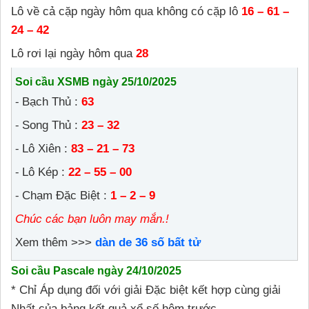
Lô về cả cặp ngày hôm qua không có cặp lô
16 – 61 –
24 – 42
Lô rơi lại ngày hôm qua
28
Soi cầu XSMB ngày 25/10/2025
⁃ Bạch Thủ :
63
⁃ Song Thủ :
23 – 32
⁃ Lô Xiên :
83 – 21 – 73
⁃ Lô Kép :
22 – 55 – 00
⁃ Chạm Đặc
Biệt :
1 – 2 – 9
Chúc các bạn luôn may mắn.!
Xem thêm >>>
dàn de 36 số bất tử
Soi cầu Pascale
ngày 24/10/2025
* Chỉ Áp dụng đối với giải Đặc biệt kết hợp cùng giải
Nhất của bảng kết quả xổ số hôm trước.