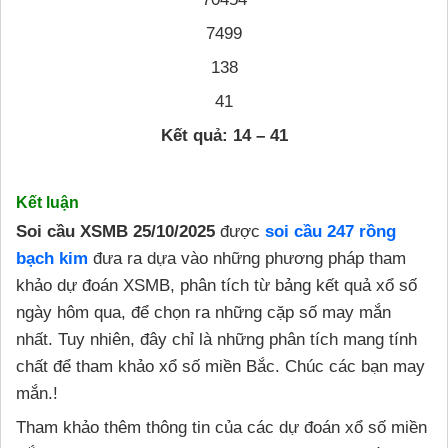
7499
138
41
Kết quả: 14 – 41
Kết luận
Soi cầu XSMB 25/10/2025
được
soi cầu 247 rồng
bạch kim
đưa ra dựa vào những phương pháp tham
khảo dự đoán XSMB, phân tích từ bảng kết quả xổ số
ngày hôm qua, để chọn ra những cặp số may mắn
nhất. Tuy nhiên, đây chỉ là những phân tích mang tính
chất để tham khảo xổ số miền Bắc. Chúc các bạn may
mắn.!
Tham khảo thêm thông tin của các dự đoán xổ số miền