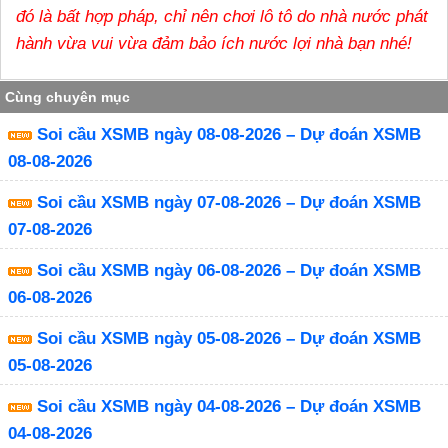
đó là bất hợp pháp, chỉ nên chơi lô tô do nhà nước phát
hành vừa vui vừa đảm bảo ích nước lợi nhà bạn nhé!
Cùng chuyên mục
Soi cầu XSMB ngày 08-08-2026 – Dự đoán XSMB
08-08-2026
Soi cầu XSMB ngày 07-08-2026 – Dự đoán XSMB
07-08-2026
Soi cầu XSMB ngày 06-08-2026 – Dự đoán XSMB
06-08-2026
Soi cầu XSMB ngày 05-08-2026 – Dự đoán XSMB
05-08-2026
Soi cầu XSMB ngày 04-08-2026 – Dự đoán XSMB
04-08-2026