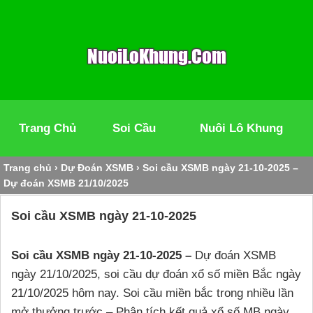
Trang Chủ
Soi Cầu
Nuôi Lô Khung
Trang chủ
›
Dự Đoán XSMB
›
Soi cầu XSMB ngày 21-10-2025 –
Dự đoán XSMB 21/10/2025
Soi cầu XSMB ngày 21-10-2025
Soi cầu XSMB ngày 21
-10
-2025 –
Dự đoán XSMB
ngày 21/10/2025, soi cầu dự đoán xổ số miền Bắc ngày
21/10/2025 hôm nay. Soi cầu miền bắc trong nhiều lần
mở thưởng trước – Phân tích kết quả xổ số MB ngày