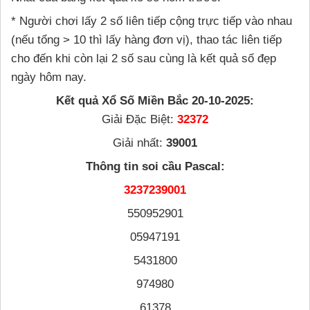
* Người chơi lấy 2 số liên tiếp cộng trực tiếp vào nhau
(nếu tổng > 10 thì lấy hàng đơn vị), thao tác liên tiếp
cho đến khi còn lại 2 số sau cùng là kết quả số đẹp
ngày hôm nay.
Kết quả Xổ Số Miền Bắc 20-10-2025:
Giải Đặc Biệt:
32372
Giải nhất:
39001
Thông tin soi cầu Pascal:
3237239001
550952901
05947191
5431800
974980
61378