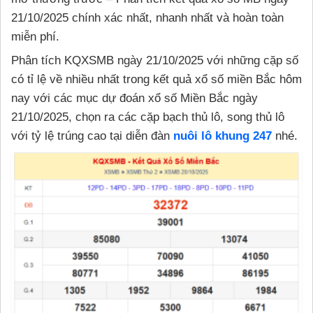
21/10/2025 chính xác nhất, nhanh nhất và hoàn toàn
miễn phí.
Phân tích KQXSMB ngày 21/10/2025 với những cặp số
có tỉ lệ về nhiều nhất trong kết quả xổ số miền Bắc hôm
nay với các mục dự đoán xổ số Miền Bắc ngày
21/10/2025, chọn ra các cặp bạch thủ lô, song thủ lô
với tỷ lệ trúng cao tại diễn đàn
nuôi lô khung 247
nhé.