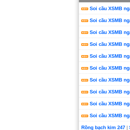
Soi cầu XSMB ng
Soi cầu XSMB ng
Soi cầu XSMB ng
Soi cầu XSMB ng
Soi cầu XSMB ng
Soi cầu XSMB ng
Soi cầu XSMB ng
Soi cầu XSMB ng
Soi cầu XSMB ng
Soi cầu XSMB ng
Rồng bạch kim 247
|