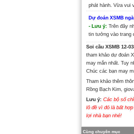
phát hành. Vừa vui 
Dự đoán XSMB ngày
⁃
Lưu ý:
Trên đây n
tin tưởng vào trang 
Soi cầu XSMB 12-03
tham khảo dự đoán X
may mắn nhất. Tuy nh
Chúc các bạn may m
Tham khảo thêm thông
Rồng Bạch Kim, giov
Lưu ý:
Các bộ số chỉ
lô đề vì đó là bất h
lợi nhà bạn nhé!
Cùng chuyên mục