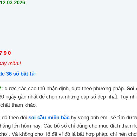
12-03-2026
7 9 0
may mắn.!
de 36 số bất tử
7:
được các cao thủ nhận định, dựa theo phương pháp.
Soi 
30 ngày gần nhất để chọn ra những cặp số đẹp nhất. Tuy nhi
 chất tham khảo.
đã theo dõi
soi cầu miền bắc
hy vọng anh em, sẽ tìm đượ
thắng lớn hôm nay.
Các bộ số chỉ dùng cho mục đích tham k
hơi. Và không chơi lô đề vì đó là bất hợp pháp, chỉ nên chơ