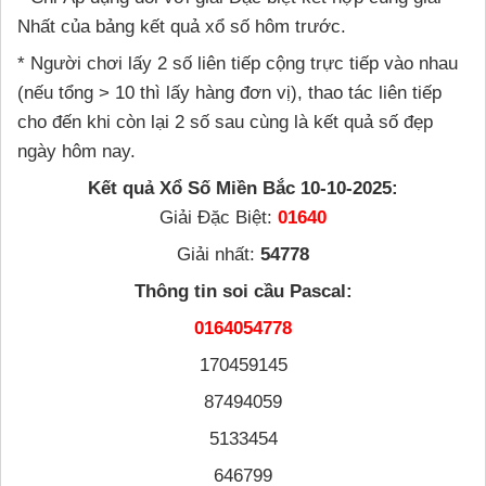
Nhất của bảng kết quả xổ số hôm trước.
* Người chơi lấy 2 số liên tiếp cộng trực tiếp vào nhau
(nếu tổng > 10 thì lấy hàng đơn vị), thao tác liên tiếp
cho đến khi còn lại 2 số sau cùng là kết quả số đẹp
ngày hôm nay.
Kết quả Xổ Số Miền Bắc 10-10-2025:
Giải Đặc Biệt:
01640
Giải nhất:
54778
Thông tin soi cầu Pascal:
0164054778
170459145
87494059
5133454
646799