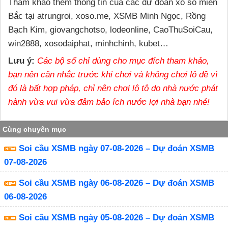
Tham khảo thêm thông tin của các dự đoán xổ số miền
Bắc tại atrungroi, xoso.me, XSMB Minh Ngọc, Rồng
Bạch Kim, giovangchotso, lodeonline, CaoThuSoiCau,
win2888, xosodaiphat, minhchinh, kubet…
Lưu ý:
Các bộ số chỉ dùng cho mục đích tham khảo,
bạn nên cân nhắc trước khi chơi và không chơi lô đề vì
đó là bất hợp pháp, chỉ nên chơi lô tô do nhà nước phát
hành vừa vui vừa đảm bảo ích nước lợi nhà bạn nhé!
Cùng chuyên mục
Soi cầu XSMB ngày 07-08-2026 – Dự đoán XSMB
07-08-2026
Soi cầu XSMB ngày 06-08-2026 – Dự đoán XSMB
06-08-2026
Soi cầu XSMB ngày 05-08-2026 – Dự đoán XSMB