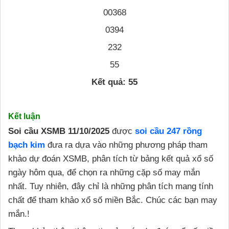
00368
0394
232
55
Kết quả: 55
Kết luận
Soi cầu XSMB 11/10/2025
được
soi cầu 247 rồng
bạch kim
đưa ra dựa vào những phương pháp tham
khảo dự đoán XSMB, phân tích từ bảng kết quả xổ số
ngày hôm qua, để chọn ra những cặp số may mắn
nhất. Tuy nhiên, đây chỉ là những phân tích mang tính
chất để tham khảo xổ số miền Bắc. Chúc các bạn may
mắn.!