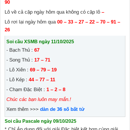
90
Lô về cả cặp ngày hôm qua không có cặp lô
–
Lô rơi lại ngày hôm qua
00 – 33 – 27 – 22 – 70 – 91 –
26
Soi cầu XSMB ngày 11/10/2025
⁃ Bạch Thủ :
67
⁃ Song Thủ :
17 – 71
⁃ Lô Xiên :
69 – 79 – 19
⁃ Lô Kép :
44 – 77 – 11
⁃ Chạm Đặc
Biệt :
1 – 2 – 8
Chúc các bạn luôn may mắn.!
Xem thêm >>>
dàn de 36 số bất tử
Soi cầu Pascale
ngày 09/10/2025
* Chỉ Áp dụng đối với giải Đặc biệt kết hợp cùng giải