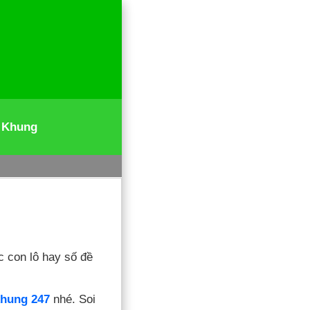
 Khung
 con lô hay số đề
khung 247
nhé. Soi