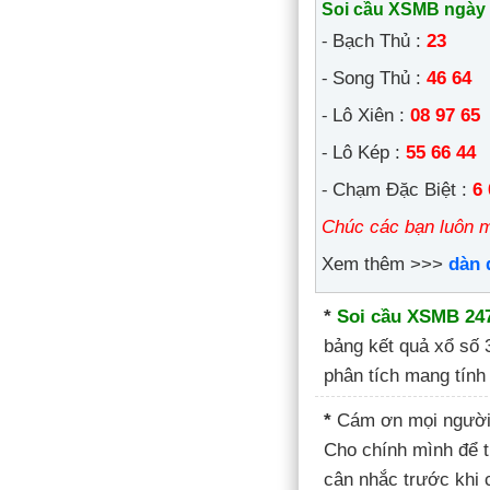
Soi cầu XSMB ngày 
⁃ Bạch Thủ :
23
⁃ Song Thủ :
46 64
⁃ Lô Xiên :
08 97 65
⁃ Lô Kép :
55 66 44
⁃ Chạm Đặc
Biệt :
6 
Chúc các bạn luôn 
Xem thêm >>>
dàn 
*
Soi cầu XSMB 24
bảng kết quả xổ số 
phân tích mang tính
*
Cám ơn mọi người 
Cho chính mình để 
cân nhắc trước khi c