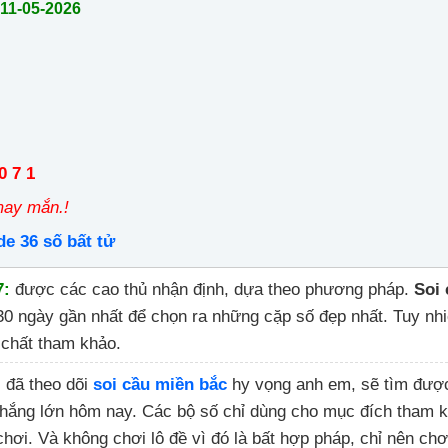
11-05-2026
0 7 1
may mắn.!
de 36 số bất tử
7:
được các cao thủ nhận định, dựa theo phương pháp.
Soi 
30 ngày gần nhất để chọn ra những cặp số đẹp nhất. Tuy nhi
 chất tham khảo.
đã theo dõi
soi cầu miền bắc
hy vọng anh em, sẽ tìm đượ
thắng lớn hôm nay.
Các bộ số chỉ dùng cho mục đích tham k
hơi. Và không chơi lô đề vì đó là bất hợp pháp, chỉ nên chơ