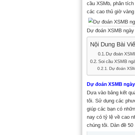
cầu XSMb, phân tích
các cao thủ giờ vàng
Dự đoán XSMB ngày 
Nội Dung Bài Viế
Dự đoán XSMB
Soi cầu XSMB ngà
Dự đoán XSM
Dự đoán XSMB ngày 
Dựa vào bảng kết quả
tôi. Sử dụng các phư
giúp các bạn có nhữn
nay có tỷ lệ về cao 
chúng tôi. Dàn đề 50