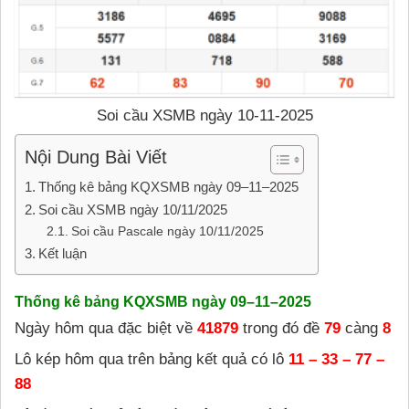
Soi cầu XSMB ngày 10-11-2025
Nội Dung Bài Viết
Thống kê bảng KQXSMB ngày 09–11–2025
Soi cầu XSMB ngày 10/11/2025
Soi cầu Pascale ngày 10/11/2025
Kết luận
Thống kê bảng KQXSMB ngày 09–11–
2025
Ngày hôm qua đặc biệt về
41879
trong đó đề
79
càng
8
Lô kép hôm qua trên bảng kết quả có lô
11 – 33 – 77 –
88