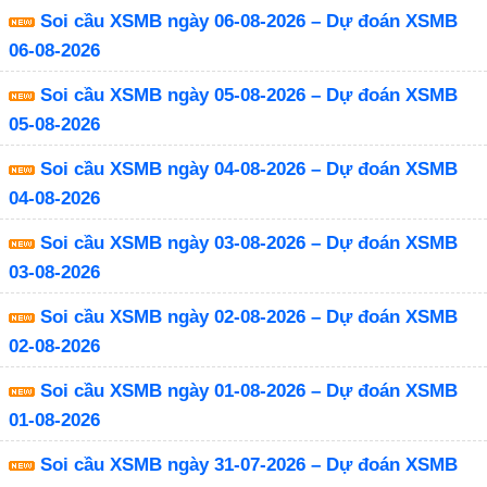
Soi cầu XSMB ngày 06-08-2026 – Dự đoán XSMB
06-08-2026
Soi cầu XSMB ngày 05-08-2026 – Dự đoán XSMB
05-08-2026
Soi cầu XSMB ngày 04-08-2026 – Dự đoán XSMB
04-08-2026
Soi cầu XSMB ngày 03-08-2026 – Dự đoán XSMB
03-08-2026
Soi cầu XSMB ngày 02-08-2026 – Dự đoán XSMB
02-08-2026
Soi cầu XSMB ngày 01-08-2026 – Dự đoán XSMB
01-08-2026
Soi cầu XSMB ngày 31-07-2026 – Dự đoán XSMB