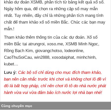
khảo dự đoán XSMB, phân tích từ bảng kết quả xổ số.
Ngày hôm qua, để chọn ra những cặp số may mắn
nhất. Tuy nhiên, đây chỉ là những phân tích mang tính
chất để tham khảo xổ số miền Bắc. Chúc các bạn may
mắn.!
Tham khảo thêm thông tin của các dự đoán. Xổ số
miền Bắc tại atrungroi, xoso.me, XSMB Minh Ngọc,
Rồng Bạch Kim, giovangchotso, lodeonline,
CaoThuSoiCau, win2888, xosodaiphat, minhchinh,
kubet…
Lưu ý:
Các bộ số chỉ dùng cho mục đích tham khảo,
bạn nên cân nhắc trước khi chơi và không chơi lô đề vì
đó là bất hợp pháp, chỉ nên chơi lô tô do nhà nước phát
hành vừa vui vừa đảm bảo ích nước lợi nhà bạn nhé!
Cùng chuyên mục