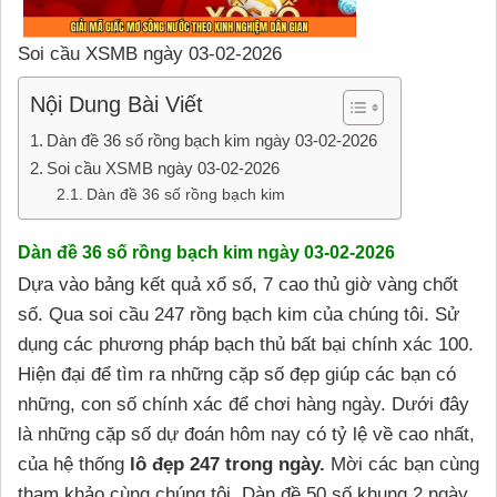
Soi cầu XSMB ngày 03-02-2026
Nội Dung Bài Viết
Dàn đề 36 số rồng bạch kim ngày 03-02-2026
Soi cầu XSMB ngày 03-02-2026
Dàn đề 36 số rồng bạch kim
Dàn đề 36 số rồng bạch kim
ngày 03-02-2026
Dựa vào bảng kết quả xổ số, 7 cao thủ giờ vàng chốt
số. Qua soi cầu 247 rồng bạch kim của chúng tôi. Sử
dụng các phương pháp bạch thủ bất bại
chính xác 100.
Hiện đại để tìm ra những cặp số đẹp giúp các bạn có
những, con số chính xác để chơi hàng ngày. Dưới đây
là những cặp số dự đoán hôm nay có tỷ lệ về cao nhất,
của hệ thống
lô đẹp 247 trong ngày.
Mời các bạn cùng
tham khảo cùng chúng tôi. Dàn đề 50 số khung 2 ngày