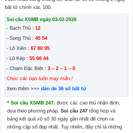
bất tử chính xác 100.
Soi cầu XSMB ngày 03-02-2026
⁃ Bạch Thủ :
12
⁃ Song Thủ :
45 54
⁃ Lô Xiên :
67 80 95
⁃ Lô Kép :
55 66 44
⁃ Chạm Đặc
Biệt :
3 – 2 – 1 – 0
Chúc các bạn luôn may mắn.!
Xem thêm >>>
dàn de 36 số bất tử
*
Soi cầu XSMB 247:
được các cao thủ nhận định,
dựa theo phương pháp.
Soi cầu 247
tổng hợp và
bảng kết quả xổ số 30 ngày gần nhất để chọn ra
những cặp số đẹp nhất. Tuy nhiên, đây chỉ là những