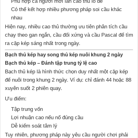
Phù hợp cả người mới lẫn cao thủ lô đề
Có thể kết hợp nhiều phương pháp soi cầu khác
nhau
Hiện nay, nhiều cao thủ thường ưu tiên phân tích cầu
chạy theo gan ngắn, cầu đối xứng và cầu Pascal để tìm
ra cặp kép sáng nhất trong ngày.
Bạch thủ kép hay song thủ kép nuôi khung 2 ngày
Bạch thủ kép – Đánh tập trung tỷ lệ cao
Bạch thủ kép là hình thức chọn duy nhất một cặp kép
để nuôi trong khung 2 ngày. Ví dụ: chỉ đánh 44 hoặc 88
xuyên suốt 2 phiên quay.
Ưu điểm:
Tập trung vốn
Lợi nhuận cao nếu nổ đúng cầu
Dễ kiểm soát tâm lý
Tuy nhiên, phương pháp này yêu cầu người chơi phải