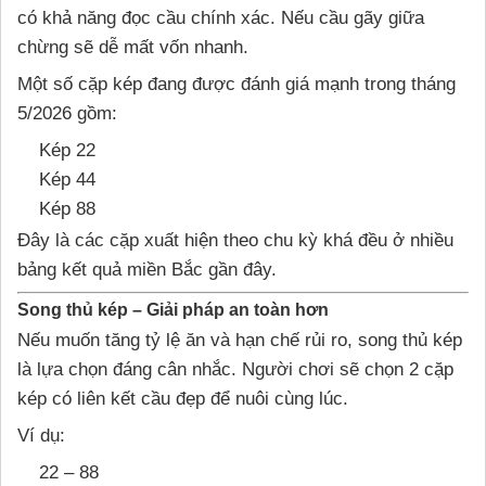
có khả năng đọc cầu chính xác. Nếu cầu gãy giữa
chừng sẽ dễ mất vốn nhanh.
Một số cặp kép đang được đánh giá mạnh trong tháng
5/2026 gồm:
Kép 22
Kép 44
Kép 88
Đây là các cặp xuất hiện theo chu kỳ khá đều ở nhiều
bảng kết quả miền Bắc gần đây.
Song thủ kép – Giải pháp an toàn hơn
Nếu muốn tăng tỷ lệ ăn và hạn chế rủi ro, song thủ kép
là lựa chọn đáng cân nhắc. Người chơi sẽ chọn 2 cặp
kép có liên kết cầu đẹp để nuôi cùng lúc.
Ví dụ:
22 – 88