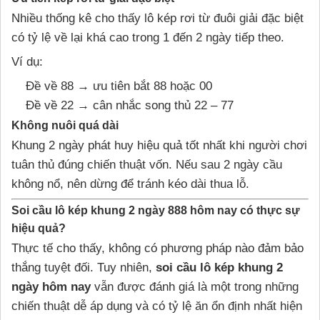
Nhiều thống kê cho thấy lô kép rơi từ đuôi giải đặc biệt
có tỷ lệ về lại khá cao trong 1 đến 2 ngày tiếp theo.
Ví dụ:
Đề về 88 → ưu tiên bắt 88 hoặc 00
Đề về 22 → cân nhắc song thủ 22 – 77
Không nuôi quá dài
Khung 2 ngày phát huy hiệu quả tốt nhất khi người chơi
tuân thủ đúng chiến thuật vốn. Nếu sau 2 ngày cầu
không nổ, nên dừng để tránh kéo dài thua lỗ.
Soi cầu lô kép khung 2 ngày 888 hôm nay có thực sự
hiệu quả?
Thực tế cho thấy, không có phương pháp nào đảm bảo
thắng tuyệt đối. Tuy nhiên,
soi cầu lô kép khung 2
ngày hôm nay
vẫn được đánh giá là một trong những
chiến thuật dễ áp dụng và có tỷ lệ ăn ổn định nhất hiện