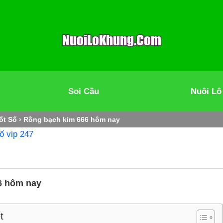
Soi Cầu
Nuôi Lô
ốt Số
›
Rồng bạch kim 666 hôm nay
ố vip 247
6 hôm nay
t