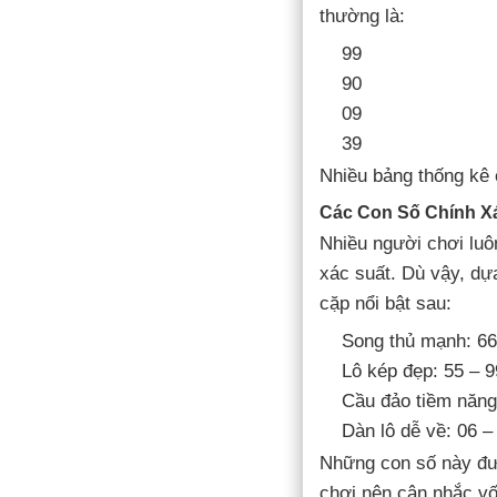
thường là:
99
90
09
39
Nhiều bảng thống kê 
Các Con Số Chính X
Nhiều người chơi luô
xác suất. Dù vậy, dự
cặp nổi bật sau:
Song thủ mạnh: 66
Lô kép đẹp: 55 – 9
Cầu đảo tiềm năng
Dàn lô dễ về: 06 –
Những con số này đượ
chơi nên cân nhắc vố