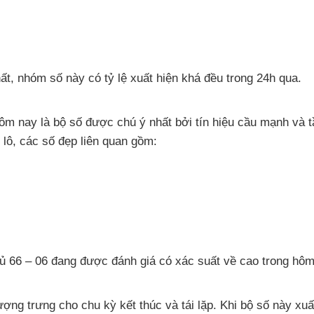
ất, nhóm số này có tỷ lệ xuất hiện khá đều trong 24h qua.
m nay là bộ số được chú ý nhất bởi tín hiệu cầu mạnh và t
 lô, các số đẹp liên quan gồm:
hủ 66 – 06 đang được đánh giá có xác suất về cao trong hôm
ợng trưng cho chu kỳ kết thúc và tái lặp. Khi bộ số này xuấ