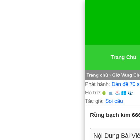
Trang Chủ
Trang chủ
›
Giờ Vàng Ch
Phát hành:
Dàn đề 70 s
Hỗ trợ:
Tác giả:
Soi cầu
Rồng bạch kim 66
Nội Dung Bài Viế