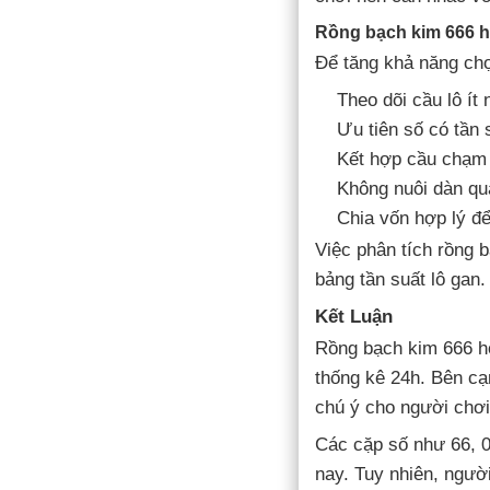
Rồng bạch kim 666 
Để tăng khả năng chọ
Theo dõi cầu lô ít 
Ưu tiên số có tần 
Kết hợp cầu chạm
Không nuôi dàn qu
Chia vốn hợp lý để 
Việc phân tích rồng 
bảng tần suất lô gan.
Kết Luận
Rồng bạch kim 666 hôm
thống kê 24h. Bên cạ
chú ý cho người chơi
Các cặp số như 66, 0
nay. Tuy nhiên, người