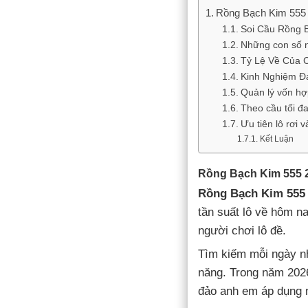
Rồng Bạch Kim 555
Soi Cầu Rồng 
Những con số n
Tỷ Lệ Về Của 
Kinh Nghiệm Đ
Quản lý vốn hợ
Theo cầu tối đ
Ưu tiên lô rơi 
Kết Luận
Rồng Bạch Kim 555 
Rồng Bạch Kim 555
tần suất lô về hôm 
người chơi lô đề.
Tìm kiếm mỗi ngày nh
năng. Trong năm 2026
đảo anh em áp dụng n