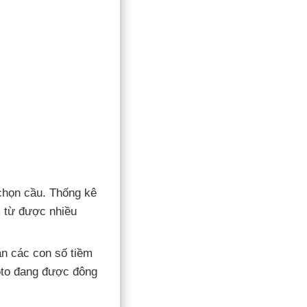
 chọn cầu. Thống kê
 từ được nhiều
n các con số tiềm
loto đang được đông