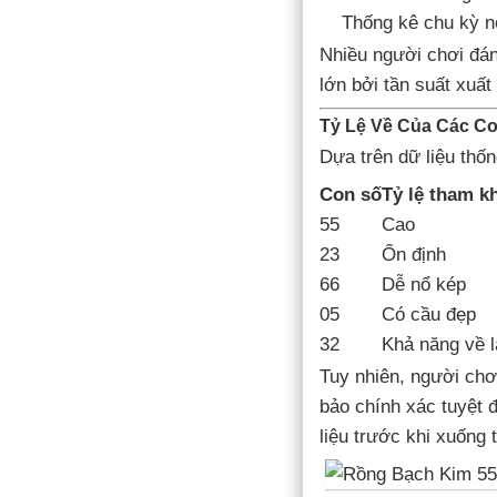
Thống kê chu kỳ n
Nhiều người chơi đán
lớn bởi tần suất xuất 
Tỷ Lệ Về Của Các C
Dựa trên dữ liệu thốn
Con số
Tỷ lệ tham k
55
Cao
23
Ổn định
66
Dễ nổ kép
05
Có cầu đẹp
32
Khả năng về l
Tuy nhiên, người chơ
bảo chính xác tuyệt 
liệu trước khi xuống t