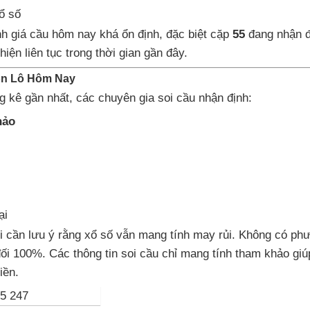
ổ số
h giá cầu hôm nay khá ổn định, đặc biệt cặp
55
đang nhận 
hiện liên tục trong thời gian gần đây.
on Lô Hôm Nay
g kê gần nhất, các chuyên gia soi cầu nhận định:
hảo
ại
i cần lưu ý rằng xổ số vẫn mang tính may rủi. Không có p
đối 100%. Các thông tin soi cầu chỉ mang tính tham khảo g
iền.