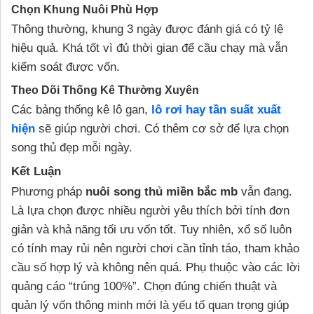
Chọn Khung Nuôi Phù Hợp
Thông thường, khung 3 ngày được đánh giá có tỷ lệ
hiệu quả. Khá tốt vì đủ thời gian để cầu chạy mà vẫn
kiểm soát được vốn.
Theo Dõi Thống Kê Thường Xuyên
Các bảng thống kê lô gan,
lô rơi hay tần suất xuất
hiện
sẽ giúp người chơi. Có thêm cơ sở để lựa chọn
song thủ đẹp mỗi ngày.
Kết Luận
Phương pháp
nuôi song thủ miền bắc mb
vẫn đang.
Là lựa chọn được nhiều người yêu thích bởi tính đơn
giản và khả năng tối ưu vốn tốt. Tuy nhiên, xổ số luôn
có tính may rủi nên người chơi cần tỉnh táo, tham khảo
cầu số hợp lý và không nên quá. Phụ thuộc vào các lời
quảng cáo “trúng 100%”. Chọn đúng chiến thuật và
quản lý vốn thông minh mới là yếu tố quan trọng giúp