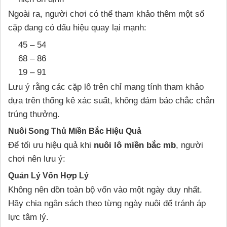
Ngoài ra, người chơi có thể tham khảo thêm một số
cặp đang có dấu hiệu quay lại mạnh:
45 – 54
68 – 86
19 – 91
Lưu ý rằng các cặp lô trên chỉ mang tính tham khảo
dựa trên thống kê xác suất, không đảm bảo chắc chắn
trúng thưởng.
Nuôi Song Thủ Miền Bắc Hiệu Quả
Để tối ưu hiệu quả khi
nuôi lô miền bắc mb
, người
chơi nên lưu ý:
Quản Lý Vốn Hợp Lý
Không nên dồn toàn bộ vốn vào một ngày duy nhất.
Hãy chia ngân sách theo từng ngày nuôi để tránh áp
lực tâm lý.