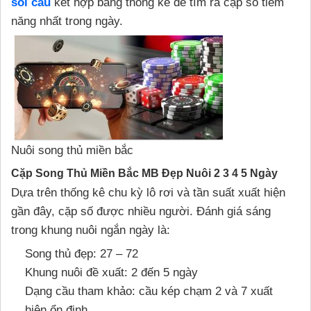
soi cầu
kết hợp bảng thống kê để tìm ra cặp số tiềm
năng nhất trong ngày.
Nuôi song thủ miền bắc
Cặp Song Thủ Miền Bắc MB Đẹp Nuôi 2 3 4 5 Ngày
Dựa trên thống kê chu kỳ lô rơi và tần suất xuất hiện
gần đây, cặp số được nhiều người. Đánh giá sáng
trong khung nuôi ngắn ngày là:
Song thủ đẹp: 27 – 72
Khung nuôi đề xuất: 2 đến 5 ngày
Dạng cầu tham khảo: cầu kép chạm 2 và 7 xuất
hiện ổn định