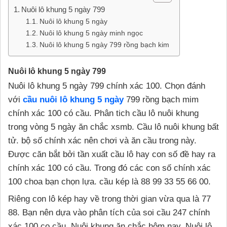
Nuôi lô khung 5 ngày 799
Nuôi lô khung 5 ngày
Nuôi lô khung 5 ngày minh ngọc
Nuôi lô khung 5 ngày 799 rồng bạch kim
Nuôi lô khung 5 ngày 799
Nuôi lô khung 5 ngày 799 chính xác 100. Chọn đánh
với
cầu nuôi lô khung 5 ngày
799 rồng bạch mim
chính xác 100 có cầu. Phân tich cầu lô nuôi khung
trong vòng 5 ngày ăn chắc xsmb. Cầu lô nuôi khung bất
tử. bộ số chính xác nên chơi và ăn cầu trong này.
Được căn bắt bởi tần xuất cầu lô hay con số đề hay ra
chính xác 100 có cầu. Trong đó các con số chính xác
100 choa bạn chọn lựa. cầu kép là 88 99 33 55 66 00.
Riêng con lô kép hay về trong thời gian vừa qua là 77
88. Bạn nên dựa vào phân tích của soi cầu 247 chính
xác 100 co cầu. Nuôi khung ăn chắc hôm nay. Nuôi lô