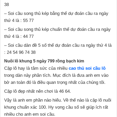
38
– Soi cầu song thủ kép bằng thể dự đoán cầu ra ngày
thứ 4 là : 55 77
– Soi cầu song thủ kép chuẩn thể dự đoán cầu ra ngày
thứ 4 là : 44 77
– Soi cầu dàn đề 5 số thể dự đoán cầu ra ngày thứ 4 là
: 24 54 96 74 38
Nuôi lô khung 5 ngày 799 rồng bạch kim
Cặp lô hay là tâm sức của nhiều
cao thủ soi cầu lô
trong dàn này phân tích. Mục đích là đưa anh em vào
bờ an toàn đó là điều quan trọng nhất của chúng tôi.
Cặp lô đẹp nhất nên chơi là 46 64.
Vậy là anh em phần nào hiểu. Về thế nào là cặp lô nuôi
khung chuẩn xác 100. Hy vọng cầu số sẽ giúp ích rất
nhiều cho anh em soi cầu.