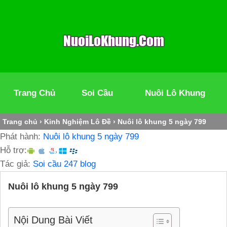
Trang Chủ
Soi Cầu
Nuôi Lô Khung
Trang chủ
›
Kinh Nghiệm Lô Đề
›
Nuôi lô khung 5 ngày 799
Phát hành:
Nuôi lô khung 5 ngày 799
Hỗ trợ:
Tác giả:
Soi cầu 247 blog
Nuôi lô khung 5 ngày 799
Nội Dung Bài Viết