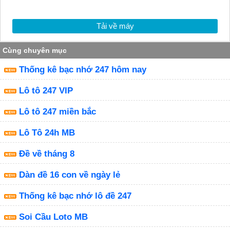
Tải về máy
Cùng chuyên mục
Thống kê bạc nhớ 247 hôm nay
Lô tô 247 VIP
Lô tô 247 miền bắc
Lô Tô 24h MB
Đề về tháng 8
Dàn đề 16 con về ngày lẻ
Thống kê bạc nhớ lô đề 247
Soi Cầu Loto MB