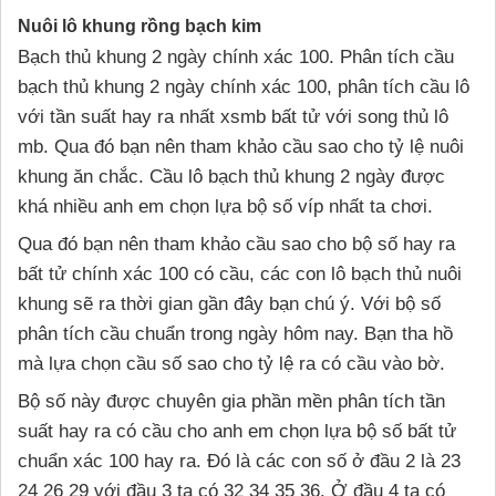
Nuôi lô khung rồng bạch kim
Bạch thủ khung 2 ngày chính xác 100. Phân tích cầu
bạch thủ khung 2 ngày chính xác 100, phân tích cầu lô
với tần suất hay ra nhất xsmb bất tử với song thủ lô
mb. Qua đó bạn nên tham khảo cầu sao cho tỷ lệ nuôi
khung ăn chắc. Cầu lô bạch thủ khung 2 ngày được
khá nhiều anh em chọn lựa bộ số víp nhất ta chơi.
Qua đó bạn nên tham khảo cầu sao cho bộ số hay ra
bất tử chính xác 100 có cầu, các con lô bạch thủ nuôi
khung sẽ ra thời gian gần đây bạn chú ý. Với bộ số
phân tích cầu chuẩn trong ngày hôm nay. Bạn tha hồ
mà lựa chọn cầu số sao cho tỷ lệ ra có cầu vào bờ.
Bộ số này được chuyên gia phần mền phân tích tần
suất hay ra có cầu cho anh em chọn lựa bộ số bất tử
chuẩn xác 100 hay ra. Đó là các con số ở đầu 2 là 23
24 26 29 với đầu 3 ta có 32 34 35 36. Ở đầu 4 ta có