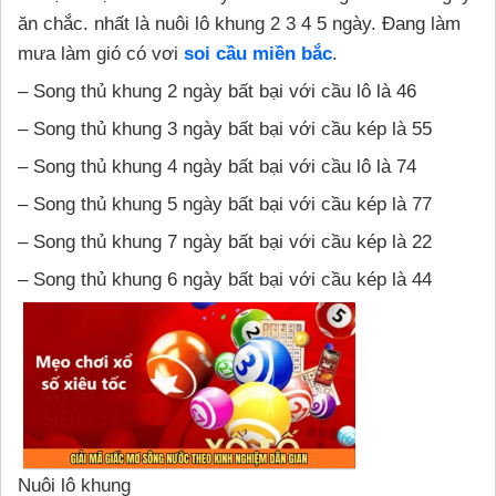
ăn chắc. nhất là nuôi lô khung 2 3 4 5 ngày. Đang làm
mưa làm gió có vơi
soi cầu miền bắc
.
– Song thủ khung 2 ngày bất bại với cầu lô là 46
– Song thủ khung 3 ngày bất bại với cầu kép là 55
– Song thủ khung 4 ngày bất bại với cầu lô là 74
– Song thủ khung 5 ngày bất bại với cầu kép là 77
– Song thủ khung 7 ngày bất bại với cầu kép là 22
– Song thủ khung 6 ngày bất bại với cầu kép là 44
Nuôi lô khung