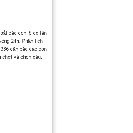
bắt các con lô co tần
vòng 24h. Phân tich
 366 căn bắc các con
n chơi và chọn cầu.