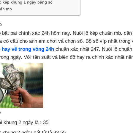
lô kép khung 1 ngày bằng số
uẩn mb
b
 bất bại chính xác 24h hôm nay. Nuôi lô kép chuẩn mb, căn 
ra có cầu cho anh em chơi và chọn số. Bộ số víp nhất trong 
 hay về trong vòng 24h
chuẩn xác nhất 247. Nuôi lô chuẩn
rong ngày. Với tần suất và biên độ hay ra chinh xác nhất nê
b
i khung 2 ngày là : 35
t khung 2 ngày bất tử là 33 55