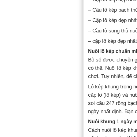
– Cầu lô kép bạch thủ
– Cặp lô kép đẹp nhấ
– Cầu lô song thủ nuô
– cặp lô kép đẹp nhất
Nuôi lô kép chuẩn m
Bộ số được chuyên gi
có thể. Nuôi lô kép 
chơi. Tuy nhiên, để c
Lô kép khung trong n
cặp lô (lô kép) và nu
soi cầu 247 rồng bạc
ngày nhất định. Bạn 
Nuôi khung 1 ngày mi
Cách nuôi lô kép khu