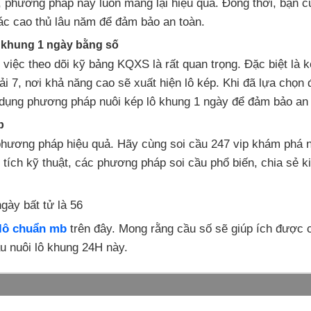
3, phương pháp này luôn mang lại hiệu quả. Đồng thời, bạn c
ác cao thủ lâu năm để đảm bảo an toàn.
p khung 1 ngày bằng số
việc theo dõi kỹ bảng KQXS là rất quan trọng. Đặc biệt là kết
giải 7, nơi khả năng cao sẽ xuất hiện lô kép. Khi đã lựa chọ
dụng phương pháp nuôi kép lô khung 1 ngày để đảm bảo an 
b
phương pháp hiệu quả. Hãy cùng soi cầu 247 vip khám phá 
 tích kỹ thuật, các phương pháp soi cầu phổ biến, chia sẻ 
gày bất tử là 56
 lô chuẩn mb
trên đây. Mong rằng cầu số sẽ giúp ích được 
ầu nuôi lô khung 24H này.