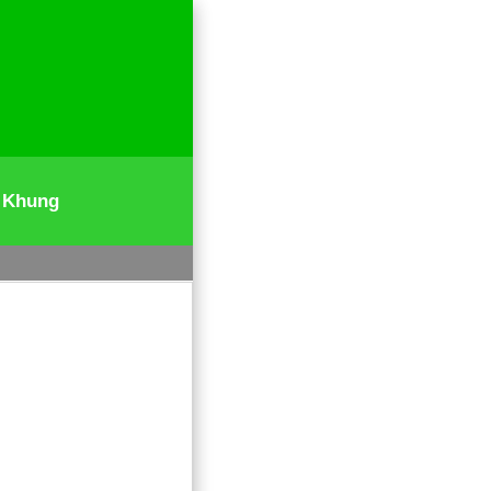
 Khung