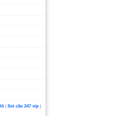
lô
|
Soi cầu 247 vip
|