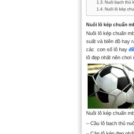
Nuôi bạch thủ 
Nuôi lô kép ch
Nuôi lô kép chuẩn m
Nuôi lô kép chuẩn mb
suất và biên độ hay 
các con số lô hay
đề
lô đẹp nhất nên chơi 
Nuôi lô kép chuẩn m
– Cầu lô bạch thủ nuô
– Cặp lô kép đẹp nhấ