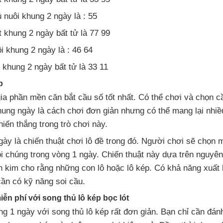
 nuôi khung 2 ngày là : 55
t khung 2 ngày bất tử là 77 99
i khung 2 ngày là : 46 64
 khung 2 ngày bất tử là 33 11
b
a phần mền căn bắt cầu số tốt nhất. Có thể chơi và chọn cầ
khung ngày là cách chơi đơn giản nhưng có thể mang lại nhiề
hiến thắng trong trò chơi này.
gày là chiến thuật chơi lô đề trong đó. Người chơi sẽ chọn 
ôi chúng trong vòng 1 ngày. Chiến thuật này dựa trên nguyê
h kim cho rằng những con lô hoặc lô kép. Có khả năng xuất 
cần có kỹ năng soi cầu.
ễn phí với song thủ lô kép bọc lót
ng 1 ngày với song thủ lô kép rất đơn giản. Bạn chỉ cần đán