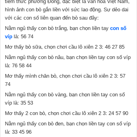
tiềm thức phương Đông, đặc biệt là văn hóa Việt Nam,
hình ảnh con bò gắn liền với sức lao động. Sự dẻo dai
với các con số liên quan đến bò sau đây:
Nằm ngủ thấy con bò trắng, bạn chọn liền tay
con số
víp
là: 56 74
Mơ thấy bò sữa, chọn chơi cầu lô xiên 2 3: 46 27 85
Nằm ngủ thấy con bò nâu, bạn chọn liền tay con số víp
là: 76 58 44
Mơ thấy mình chăn bò, chọn chơi cầu lô xiên 2 3: 57
74
Nằm ngủ thấy con bò vàng, bạn chọn liền tay con số
víp là: 35 53
Mơ thấy 2 con bò, chọn chơi cầu lô xiên 2 3: 24 57 90
Nằm ngủ thấy con bò đen, bạn chọn liền tay con số víp
là: 33 45 96