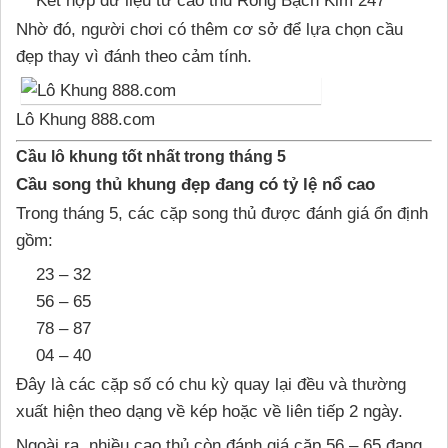
Kết hợp dữ liệu từ cao thủ Rồng Bạch Kim 247
Nhờ đó, người chơi có thêm cơ sở để lựa chọn cầu
đẹp thay vì đánh theo cảm tính.
Lô Khung 888.com
Cầu lô khung tốt nhất trong tháng 5
Cầu song thủ khung đẹp đang có tỷ lệ nổ cao
Trong tháng 5, các cặp song thủ được đánh giá ổn định
gồm:
23 – 32
56 – 65
78 – 87
04 – 40
Đây là các cặp số có chu kỳ quay lại đều và thường
xuất hiện theo dạng về kép hoặc về liên tiếp 2 ngày.
Ngoài ra, nhiều cao thủ còn đánh giá cặp 56 – 65 đang