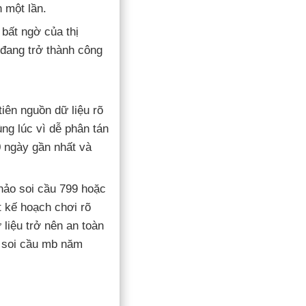
 một lần.
 bất ngờ của thị
 đang trở thành công
iên nguồn dữ liệu rõ
ng lúc vì dễ phân tán
0 ngày gần nhất và
khảo soi cầu 799 hoặc
t kế hoạch chơi rõ
 liệu trở nên an toàn
g soi cầu mb năm