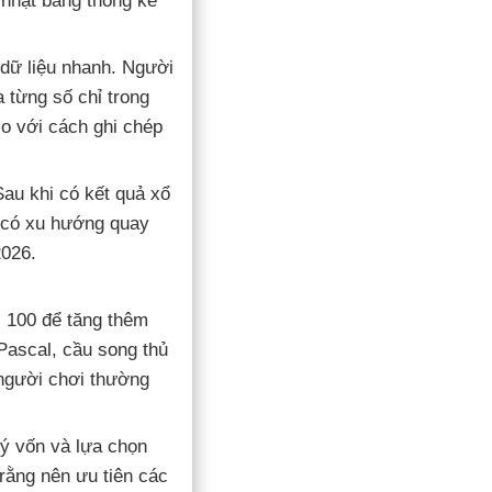
 nhật bảng thống kê
dữ liệu nhanh. Người
a từng số chỉ trong
so với cách ghi chép
Sau khi có kết quả xổ
g có xu hướng quay
2026.
c 100 để tăng thêm
Pascal, cầu song thủ
 người chơi thường
lý vốn và lựa chọn
 rằng nên ưu tiên các