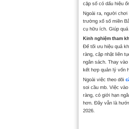
cặp số có dấu hiệu ổn
Ngoài ra, người chơi 
trường xổ số miền Bắ
cụ hữu ích. Giúp quá
Kinh nghiệm tham kh
Để tối ưu hiệu quả k
ràng, cập nhật liên t
ngân sách. Thay vào đ
kết hợp quản lý vốn h
Ngoài việc theo dõi
c
soi cầu mb. Việc vào
ràng, có giới hạn ngâ
hơn. Đây vẫn là hướ
2026.