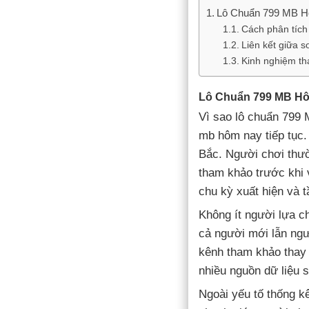
Lô Chuẩn 799 MB H
Cách phân tích
Liên kết giữa s
Kinh nghiệm t
Lô Chuẩn 799 MB Hô
Vì sao lô chuẩn 799
mb hôm nay tiếp tục.
Bắc. Người chơi thườ
tham khảo trước khi 
chu kỳ xuất hiện và t
Không ít người lựa c
cả người mới lẫn ngư
kênh tham khảo thay v
nhiều nguồn dữ liệu 
Ngoài yếu tố thống k