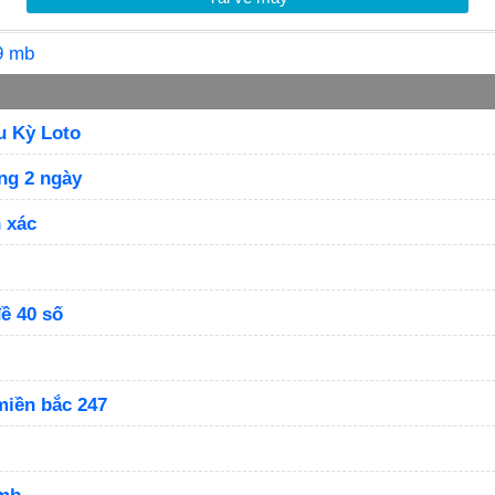
9 mb
u Kỳ Loto
ng 2 ngày
h xác
ề 40 số
miền bắc 247