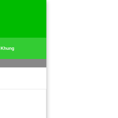
 Khung