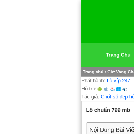
Trang Chủ
Trang chủ
›
Giờ Vàng Ch
Phát hành:
Lô víp 247
Hỗ trợ:
Tác giả:
Chốt số đẹp h
Lô chuẩn 799 mb
Nội Dung Bài Viế