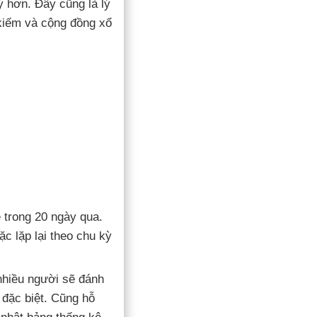
ý hơn. Đây cũng là lý
 kiếm và cộng đồng xổ
 trong 20 ngày qua.
c lặp lại theo chu kỳ
.
 nhiều người sẽ đánh
i đặc biệt. Cũng hỗ