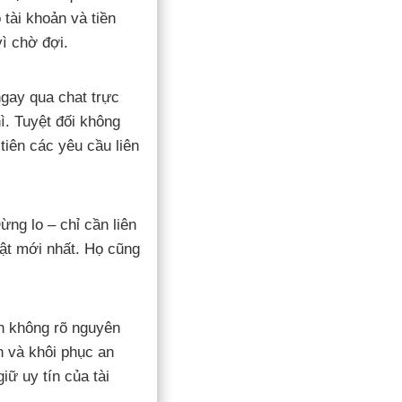
tài khoản và tiền
ì chờ đợi.
ngay qua chat trực
hì. Tuyệt đối không
tiên các yêu cầu liên
ừng lo – chỉ cần liên
ật mới nhất. Họ cũng
in không rõ nguyên
h và khôi phục an
iữ uy tín của tài