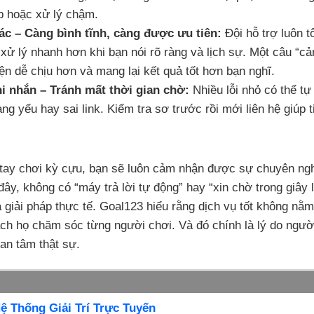
ặp hoặc xử lý chậm.
ác – Càng bình tĩnh, càng được ưu tiên:
Đội hỗ trợ luôn t
xử lý nhanh hơn khi bạn nói rõ ràng và lịch sự. Một câu “cả
ện dễ chịu hơn và mang lại kết quả tốt hơn bạn nghĩ.
i nhắn – Tránh mất thời gian chờ:
Nhiều lỗi nhỏ có thể t
g yếu hay sai link. Kiểm tra sơ trước rồi mới liên hệ giúp t
tay chơi kỳ cựu, bạn sẽ luôn cảm nhận được sự chuyên ngh
đây, không có “máy trả lời tự động” hay “xin chờ trong giây l
và giải pháp thực tế. Goal123 hiểu rằng dịch vụ tốt không n
ch họ chăm sóc từng người chơi. Và đó chính là lý do người 
an tâm thật sự.
 Thống Giải Trí Trực Tuyến