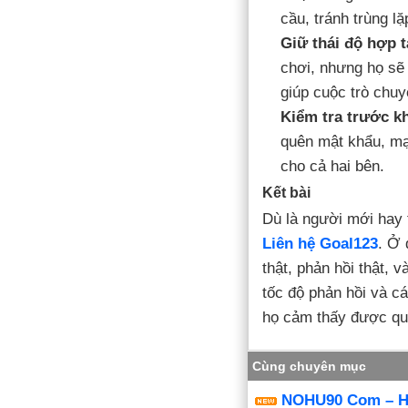
cầu, tránh trùng l
Giữ thái độ hợp t
chơi, nhưng họ sẽ 
giúp cuộc trò chuy
Kiểm tra trước kh
quên mật khẩu, mạn
cho cả hai bên.
Kết bài
Dù là người mới hay 
Liên hệ Goal123
. Ở 
thật, phản hồi thật, 
tốc độ phản hồi và cá
họ cảm thấy được qu
Cùng chuyên mục
NOHU90 Com – Hệ