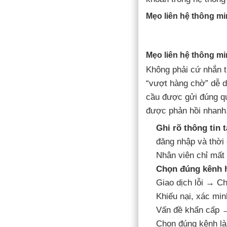
Mẹo liên hệ thông mi
Mẹo liên hệ thông mi
Không phải cứ nhắn t
“vượt hàng chờ” dễ 
cầu được gửi đúng qu
được phản hồi nhanh,
Ghi rõ thông tin 
đăng nhập và thời 
Nhân viên chỉ mất v
Chọn đúng kênh h
Giao dịch lỗi → Ch
Khiếu nại, xác mi
Vấn đề khẩn cấp →
Chọn đúng kênh là