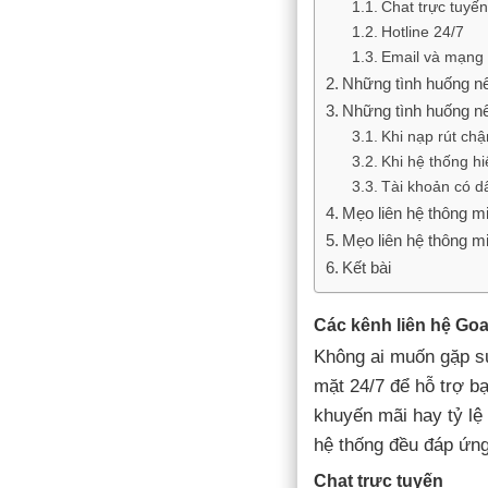
Chat trực tuyế
Hotline 24/7
Email và mạng 
Những tình huống nê
Những tình huống nê
Khi nạp rút ch
Khi hệ thống hiể
Tài khoản có dấ
Mẹo liên hệ thông m
Mẹo liên hệ thông m
Kết bài
Các kênh liên hệ Goa
Không ai muốn gặp sự
mặt 24/7 để hỗ trợ b
khuyến mãi hay tỷ lệ 
hệ thống đều đáp ứng 
Chat trực tuyến