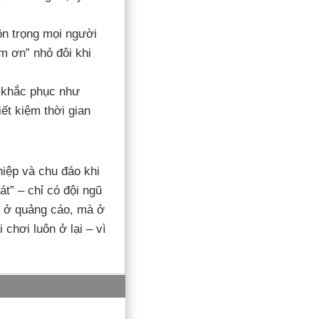
ôn trọng mọi người
m ơn” nhỏ đôi khi
ự khắc phục như
iết kiệm thời gian
iệp và chu đáo khi
át” – chỉ có đội ngũ
ằm ở quảng cáo, mà ở
chơi luôn ở lại – vì