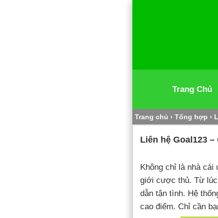
Trang Chủ
Trang chủ
›
Tổng hợp
›
L
Liên hệ Goal123 – Gọ
Không chỉ là nhà cái 
giới cược thủ. Từ lú
dẫn tận tình. Hệ thố
cao điểm. Chỉ cần bạ