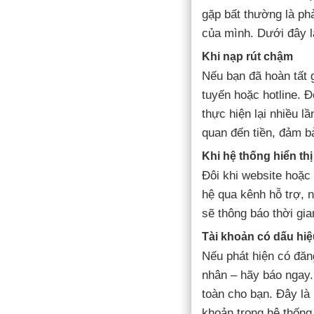
gặp bất thường là phả
của mình. Dưới đây l
Khi nạp rút chậm
Nếu bạn đã hoàn tất 
tuyến hoặc hotline. Đ
thực hiện lại nhiều l
quan đến tiền, đảm b
Khi hệ thống hiển thị 
Đôi khi website hoặc 
hệ qua kênh hỗ trợ, 
sẽ thông báo thời gi
Tài khoản có dấu hiệ
Nếu phát hiện có đăng
nhân – hãy báo ngay.
toàn cho bạn. Đây là 
khoản trong hệ thốn