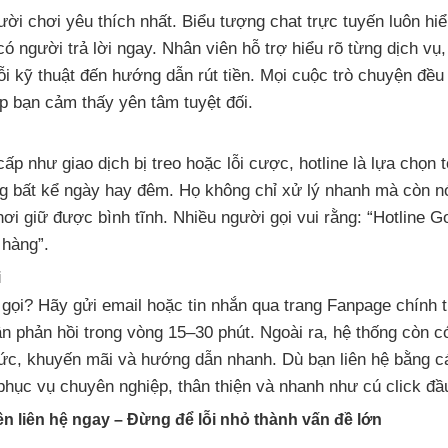
ời chơi yêu thích nhất. Biểu tượng chat trực tuyến luôn hiể
có người trả lời ngay. Nhân viên hỗ trợ hiểu rõ từng dịch v
ỗi kỹ thuật đến hướng dẫn rút tiền. Mọi cuộc trò chuyện đều
p bạn cảm thấy yên tâm tuyệt đối.
p như giao dịch bị treo hoặc lỗi cược, hotline là lựa chọn t
ng bất kể ngày hay đêm. Họ không chỉ xử lý nhanh mà còn n
hơi giữ được bình tĩnh. Nhiều người gọi vui rằng: “Hotline
 hàng”.
i
 gọi? Hãy gửi email hoặc tin nhắn qua trang Fanpage chính 
ận phản hồi trong vòng 15–30 phút. Ngoài ra, hệ thống còn 
 tức, khuyến mãi và hướng dẫn nhanh. Dù bạn liên hệ bằng 
phục vụ chuyên nghiệp, thân thiện và nhanh như cú click đầ
 liên hệ ngay – Đừng để lỗi nhỏ thành vấn đề lớn