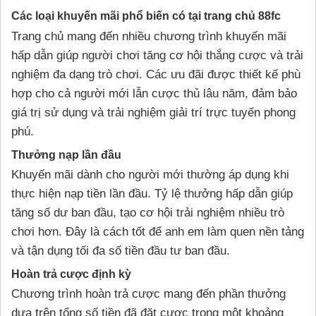
Các loại khuyến mãi phổ biến có tại trang chủ 88fc
Trang chủ mang đến nhiều chương trình khuyến mãi
hấp dẫn giúp người chơi tăng cơ hội thắng cược và trải
nghiệm đa dạng trò chơi. Các ưu đãi được thiết kế phù
hợp cho cả người mới lẫn cược thủ lâu năm, đảm bảo
giá trị sử dụng và trải nghiệm giải trí trực tuyến phong
phú.
Thưởng nạp lần đầu
Khuyến mãi dành cho người mới thường áp dụng khi
thực hiện nạp tiền lần đầu. Tỷ lệ thưởng hấp dẫn giúp
tăng số dư ban đầu, tạo cơ hội trải nghiệm nhiều trò
chơi hơn. Đây là cách tốt để anh em làm quen nền tảng
và tận dụng tối đa số tiền đầu tư ban đầu.
Hoàn trả cược định kỳ
Chương trình hoàn trả cược mang đến phần thưởng
dựa trên tổng số tiền đã đặt cược trong một khoảng