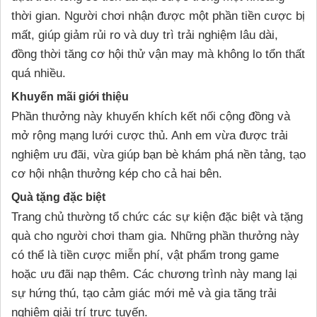
thời gian. Người chơi nhận được một phần tiền cược bị
mất, giúp giảm rủi ro và duy trì trải nghiệm lâu dài,
đồng thời tăng cơ hội thử vận may mà không lo tổn thất
quá nhiều.
Khuyến mãi giới thiệu
Phần thưởng này khuyến khích kết nối cộng đồng và
mở rộng mạng lưới cược thủ. Anh em vừa được trải
nghiệm ưu đãi, vừa giúp bạn bè khám phá nền tảng, tạo
cơ hội nhận thưởng kép cho cả hai bên.
Quà tặng đặc biệt
Trang chủ thường tổ chức các sự kiện đặc biệt và tặng
quà cho người chơi tham gia. Những phần thưởng này
có thể là tiền cược miễn phí, vật phẩm trong game
hoặc ưu đãi nạp thêm. Các chương trình này mang lại
sự hứng thú, tạo cảm giác mới mẻ và gia tăng trải
nghiệm giải trí trực tuyến.