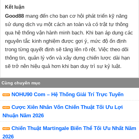
Kết luận
Good88
mang đến cho bạn cơ hội phát triển kỹ năng
sử dụng dịch vụ một cách an toàn và có trật tự thông
qua hệ thống vận hành minh bạch. Khi bạn áp dụng các
nguyên tắc kinh nghiệm được gợi ý, mức độ ổn định
trong từng quyết định sẽ tăng lên rõ rệt. Việc theo dõi
thông tin, quản lý vốn và xây dựng chiến lược dài hạn
sẽ trở nên hiệu quả hơn khi bạn duy trì sự kỷ luật.
Cùng chuyên mục
NOHU90 Com – Hệ Thống Giải Trí Trực Tuyến
Cược Xiên Nhân Vốn Chiến Thuật Tối Ưu Lợi
Nhuận Năm 2026
Chiến Thuật Martingale Biến Thể Tối Ưu Nhất Năm
2026