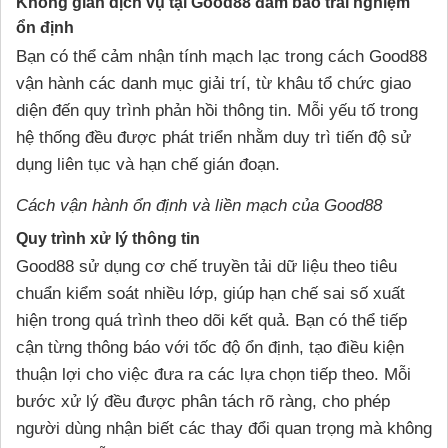
Không gian dịch vụ tại Good88 đảm bảo trải nghiệm
ổn định
Bạn có thể cảm nhận tính mạch lạc trong cách Good88
vận hành các danh mục giải trí, từ khâu tổ chức giao
diện đến quy trình phản hồi thông tin. Mỗi yếu tố trong
hệ thống đều được phát triển nhằm duy trì tiến độ sử
dụng liên tục và hạn chế gián đoạn.
Cách vận hành ổn định và liền mạch của Good88
Quy trình xử lý thông tin
Good88 sử dụng cơ chế truyền tải dữ liệu theo tiêu
chuẩn kiểm soát nhiều lớp, giúp hạn chế sai số xuất
hiện trong quá trình theo dõi kết quả. Bạn có thể tiếp
cận từng thông báo với tốc độ ổn định, tạo điều kiện
thuận lợi cho việc đưa ra các lựa chọn tiếp theo. Mỗi
bước xử lý đều được phân tách rõ ràng, cho phép
người dùng nhận biết các thay đổi quan trọng mà không