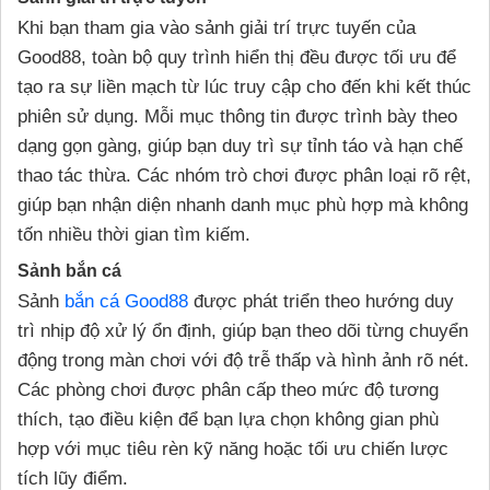
Khi bạn tham gia vào sảnh giải trí trực tuyến của
Good88, toàn bộ quy trình hiển thị đều được tối ưu để
tạo ra sự liền mạch từ lúc truy cập cho đến khi kết thúc
phiên sử dụng. Mỗi mục thông tin được trình bày theo
dạng gọn gàng, giúp bạn duy trì sự tỉnh táo và hạn chế
thao tác thừa. Các nhóm trò chơi được phân loại rõ rệt,
giúp bạn nhận diện nhanh danh mục phù hợp mà không
tốn nhiều thời gian tìm kiếm.
Sảnh bắn cá
Sảnh
bắn cá Good88
được phát triển theo hướng duy
trì nhịp độ xử lý ổn định, giúp bạn theo dõi từng chuyển
động trong màn chơi với độ trễ thấp và hình ảnh rõ nét.
Các phòng chơi được phân cấp theo mức độ tương
thích, tạo điều kiện để bạn lựa chọn không gian phù
hợp với mục tiêu rèn kỹ năng hoặc tối ưu chiến lược
tích lũy điểm.