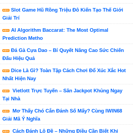
Slot Game Hũ Rồng Triệu Đô Kiến Tạo Thế Giới
Giải Trí
AI Algorithm Baccarat: The Most Optimal
Prediction Metho
Đá Gà Cựa Dao – Bí Quyết Nâng Cao Sức Chiến
Đấu Hiệu Quả
Dice Là Gì? Toàn Tập Cách Chơi Đổ Xúc Xắc Hot
Nhất Hiện Nay
Vietlott Trực Tuyến – Săn Jackpot Khủng Ngay
Tại Nhà
Mơ Thấy Chó Cắn Đánh Số Mấy? Cùng IWIN68
Giải Mã Ý Nghĩa
Cách Đánh Lô Đề – Những Điều Cần Biết Khi