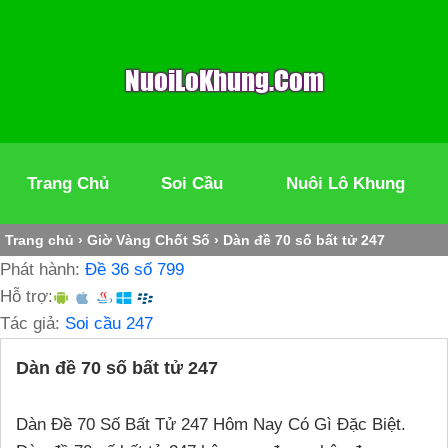
Trang Chủ
Soi Cầu
Nuôi Lô Khung
Trang chủ
›
Giờ Vàng Chốt Số
›
Dàn đề 70 số bất tử 247
Phát hành:
Đề 36 số 799
Hỗ trợ:
Tác giả:
Soi cầu 247
Dàn đề 70 số bất tử 247
Dàn Đề 70 Số Bất Tử 247 Hôm Nay Có Gì Đặc Biệt.