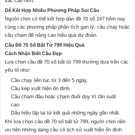
xác cao hơn.
Dễ Kết Hợp Nhiều Phương Pháp Soi Cầu
Người chơi có thể kết hợp dàn đề 70 số 247 hôm nay
cùng các phương pháp phân tích gan lỳ, cầu chạy hoặc
cầu chạm để nâng cao hiệu quả dự đoán.
Cầu Đề 70 Số Bất Tử 799 Hiệu Quả
Cách Nhận Biết Cầu Đẹp
Lựa chọn cầu đề 70 số bất tử 799 thường dựa trên các
yếu tố như:
Cầu chạy liên tục từ 3 đến 5 ngày.
Cầu kép xuất hiện ổn định.
Cầu chạm đầu hoặc chạm đuôi duy trì tần suất
cao.
Dấu hiệu lặp lại từ kết quả những ngày gần nhất.
Khi lựa chọn cầu đề 70 số bất tử 799, người chơi nên
ưu tiên những dạng cầu có lịch sử xuất hiện ổn định