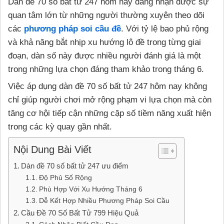
Dàn đề 70 số bất tử 247 hôm nay đang nhận được sự
quan tâm lớn từ những người thường xuyên theo dõi
các
phương pháp soi cầu đề
. Với tỷ lệ bao phủ rộng
và khả năng bắt nhịp xu hướng lô đề trong từng giai
đoạn, dàn số này được nhiều người đánh giá là một
trong những lựa chọn đáng tham khảo trong tháng 6.
Việc áp dụng dàn đề 70 số bất tử 247 hôm nay không
chỉ giúp người chơi mở rộng phạm vi lựa chọn mà còn
tăng cơ hội tiếp cận những cặp số tiềm năng xuất hiện
trong các kỳ quay gần nhất.
Nội Dung Bài Viết
Dàn đề 70 số bất tử 247 ưu điểm
Độ Phủ Số Rộng
Phù Hợp Với Xu Hướng Tháng 6
Dễ Kết Hợp Nhiều Phương Pháp Soi Cầu
Cầu Đề 70 Số Bất Tử 799 Hiệu Quả