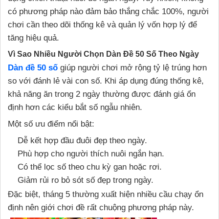
có phương pháp nào đảm bảo thắng chắc 100%, người
chơi cần theo dõi thống kê và quản lý vốn hợp lý để
tăng hiệu quả.
Vì Sao Nhiều Người Chọn Dàn Đề 50 Số Theo Ngày
Dàn đề 50 số
giúp người chơi mở rộng tỷ lệ trúng hơn
so với đánh lẻ vài con số. Khi áp dụng đúng thống kê,
khả năng ăn trong 2 ngày thường được đánh giá ổn
định hơn các kiểu bắt số ngẫu nhiên.
Một số ưu điểm nổi bật:
Dễ kết hợp đầu đuôi đẹp theo ngày.
Phù hợp cho người thích nuôi ngắn hạn.
Có thể lọc số theo chu kỳ gan hoặc rơi.
Giảm rủi ro bỏ sót số đẹp trong ngày.
Đặc biệt, tháng 5 thường xuất hiện nhiều cầu chạy ổn
định nên giới chơi đề rất chuộng phương pháp này.