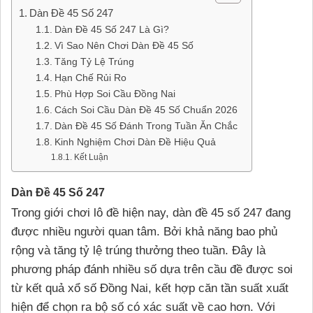
Dàn Đề 45 Số 247
Dàn Đề 45 Số 247 Là Gì?
Vì Sao Nên Chơi Dàn Đề 45 Số
Tăng Tỷ Lệ Trúng
Hạn Chế Rủi Ro
Phù Hợp Soi Cầu Đồng Nai
Cách Soi Cầu Dàn Đề 45 Số Chuẩn 2026
Dàn Đề 45 Số Đánh Trong Tuần Ăn Chắc
Kinh Nghiệm Chơi Dàn Đề Hiệu Quả
Kết Luận
Dàn Đề 45 Số 247
Trong giới chơi lô đề hiện nay, dàn đề 45 số 247 đang
được nhiều người quan tâm. Bởi khả năng bao phủ
rộng và tăng tỷ lệ trúng thưởng theo tuần. Đây là
phương pháp đánh nhiều số dựa trên cầu đề được soi
từ kết quả xổ số Đồng Nai, kết hợp căn tần suất xuất
hiện để chọn ra bộ số có xác suất về cao hơn. Với