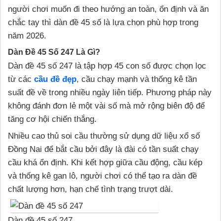
người chơi muốn đi theo hướng an toàn, ổn định và ăn
chắc tay thì dàn đề 45 số là lựa chọn phù hợp trong
năm 2026.
Dàn Đề 45 Số 247 Là Gì?
Dàn đề 45 số 247 là tập hợp 45 con số được chọn lọc
từ các
cầu đề đẹp
, cầu chạy mạnh và thống kê tần
suất đề về trong nhiều ngày liên tiếp. Phương pháp này
không đánh đơn lẻ một vài số mà mở rộng biên độ để
tăng cơ hội chiến thắng.
Nhiều cao thủ soi cầu thường sử dụng dữ liệu xổ số
Đồng Nai để bắt cầu bởi đây là đài có tần suất chạy
cầu khá ổn định. Khi kết hợp giữa cầu động, cầu kép
và thống kê gan lô, người chơi có thể tạo ra dàn đề
chất lượng hơn, hạn chế tình trạng trượt dài.
Dàn đề 45 số 247