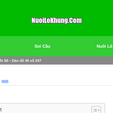
Soi Cầu
Nuôi Lô
ốt Số
›
Dàn đề 40 số 247
 888
t