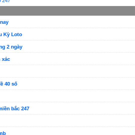
ố 247
 nay
u Kỳ Loto
ng 2 ngày
h xác
ề 40 số
miền bắc 247
 mb