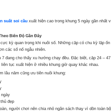
ần suất soi cầu
xuất hiện cao trong khung 5 ngày gần nhất v
Theo Biên Độ Gần Đây
ố cực kỳ quan trọng khi nuôi số. Những cặp có chu kỳ lặp ổn
ơn các số nổ ngẫu nhiên.
ầu 7 đang cho thấy xu hướng chạy đều. Đặc biệt, cặp 24 – 47
 liên tục xuất hiện ở nhiều khung giờ quay khác nhau.
em lâu năm cũng ưu tiên nuôi khung:
y
y
g ngày
 thủ đẹp
oàn, người chơi nên chia nhỏ ngân sách thay vì dồn toàn b