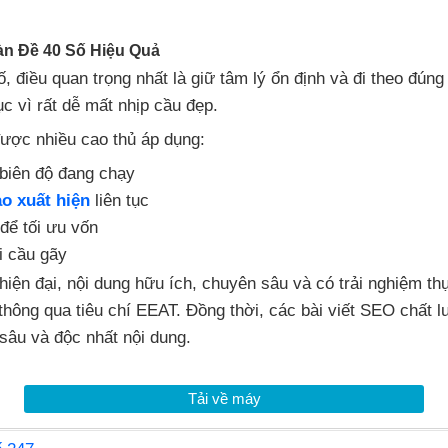
n Đề 40 Số Hiệu Quả
, điều quan trọng nhất là giữ tâm lý ổn định và đi theo đún
ục vì rất dễ mất nhịp cầu đẹp.
ược nhiều cao thủ áp dụng:
 biên độ đang chạy
o xuất hiện
liên tục
 để tối ưu vốn
i cầu gãy
ện đại, nội dung hữu ích, chuyên sâu và có trải nghiệm th
thông qua tiêu chí EEAT. Đồng thời, các bài viết SEO chất
 sâu và độc nhất nội dung.
Tải về máy