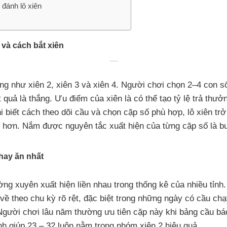
 đánh lô xiên
 và cách bắt xiên
ng như xiên 2, xiên 3 và xiên 4. Người chơi chọn 2–4 con số
t quả là thắng. Ưu điểm của xiên là có thể tạo tỷ lệ trả thưở
hi biết cách theo dõi cầu và chọn cặp số phù hợp, lô xiên t
i hơn. Nắm được nguyên tắc xuất hiện của từng cặp số là bư
hay ăn nhất
ng xuyên xuất hiện liền nhau trong thống kê của nhiều tỉnh.
về theo chu kỳ rõ rệt, đặc biệt trong những ngày có cầu chạ
. Người chơi lâu năm thường ưu tiên cặp này khi bảng cầu bá
ịnh giúp 23 – 32 luôn nằm trong nhóm xiên 2 hiệu quả.