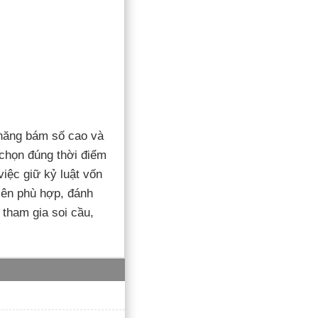
 năng bám số cao và
à chọn đúng thời điểm
việc giữ kỷ luật vốn
xiên phù hợp, đánh
 tham gia soi cầu,