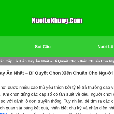
Soi Cầu
Nuôi Lô
ác Cặp Lô Xiên Hay Ăn Nhất – Bí Quyết Chọn Xiên Chuẩn Cho N
ay Ăn Nhất – Bí Quyết Chọn Xiên Chuẩn Cho Người
chơi được nhiều cao thủ yêu thích bởi tỷ lệ trả thưởng cao
. Khi chọn đúng các cặp số có tần suất về đều, người chơi 
so với đánh lô đơn truyền thống. Tuy nhiên, để tìm ra các c
ách quan sát bảng kết quả, nhận biết chu kỳ và nhận diện nh