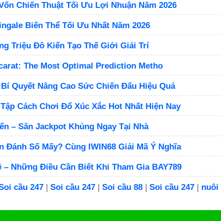
Vốn Chiến Thuật Tối Ưu Lợi Nhuận Năm 2026
ingale Biến Thể Tối Ưu Nhất Năm 2026
g Triệu Đô Kiến Tạo Thế Giới Giải Trí
carat: The Most Optimal Prediction Metho
 Bí Quyết Nâng Cao Sức Chiến Đấu Hiệu Quả
 Tập Cách Chơi Đổ Xúc Xắc Hot Nhất Hiện Nay
yến – Săn Jackpot Khủng Ngay Tại Nhà
 Đánh Số Mấy? Cùng IWIN68 Giải Mã Ý Nghĩa
 – Những Điều Cần Biết Khi Tham Gia BAY789
Soi cầu 247
|
Soi cầu 247
|
Soi cầu 88
|
Soi cầu 247
|
nuôi 